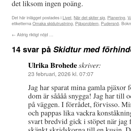
det liksom ingen poäng.
Det här inlägget postades i
Livet
,
När det skiter sig
,
Planering
,
V
etiketterna
Omaka skidutrustning
,
Pjäxproblem
,
Pudersnö
. Bok
←
Aldrig riktigt nöjd …
14 svar på
Skidtur med förhind
Ulrika Brohede
skriver:
23 februari, 2026 kl. 07:07
Jag har sparat mina gamla pjäxor f
dom är såååå snygga! Jag har till
på väggen. I förrådet, förvisso. 
och pappas lika vackra konståkning
svart bredvid gick i stöpet när jag
skänkt skridskorna till en kusin. D