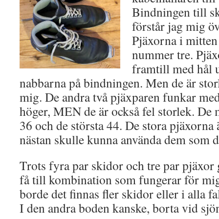
Bindningen till 
förstår jag mig ö
Pjäxorna i mitten 
nummer tre. Pjäxo
framtill med hål
nabbarna på bindningen. Men de är storl
mig. De andra två pjäxparen funkar med 
höger, MEN de är också fel storlek. De m
36 och de största 44. De stora pjäxorna 
nästan skulle kunna använda dem som de
Trots fyra par skidor och tre par pjäxor g
få till kombination som fungerar för m
borde det finnas fler skidor eller i alla fa
I den andra boden kanske, borta vid sjö