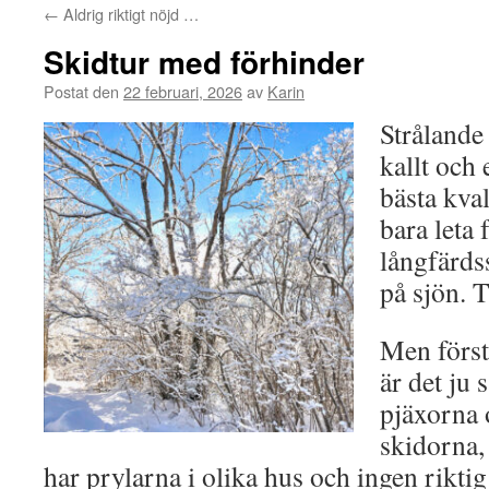
←
Aldrig riktigt nöjd …
Skidtur med förhinder
Postat den
22 februari, 2026
av
Karin
Strålande
kallt och 
bästa kval
bara leta
långfärds
på sjön. T
Men först
är det ju 
pjäxorna 
skidorna,
har prylarna i olika hus och ingen riktig