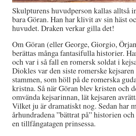
Skulpturens huvudperson kallas alltså i
bara Göran. Han har klivit av sin häst o
huvudet. Draken verkar gilla det!
Om Göran (eller George, Giorgio, Örjan
berättas många fantasifulla historier. H
och var i så fall en romersk soldat i kej
Diokles var den siste romerske kejsaren
stammen, som höll på de romerska guda
kristna. Så när Göran blev kristen och 
omvända kejsarinnan, lät kejsaren avrät
Vilket ju är dramatiskt nog. Sedan har
århundradena ”bättrat på” historien och l
en tillfångatagen prinsessa.