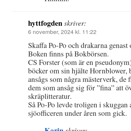
hyttfogden
skriver:
6 november, 2024 kl. 11:22
Skaffa Po-Po och drakarna genast o
Boken finns på Bokbörsen.
CS Forster (som är en pseudonym) 
böcker om sin hjälte Hornblower, 
ansågs som några mästerverk, de fl
dem som ansåg sig för ”fina” att ö
skräplitteratur.
Så Po-Po levde troligen i skuggan 
sjöofficeren under åren som gick.
Karin
skriver: