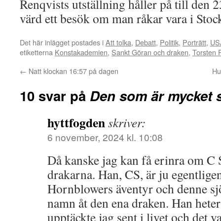
Renqvists utställning håller på till den
värd ett besök om man råkar vara i Sto
Det här inlägget postades i
Att tolka
,
Debatt
,
Politik
,
Porträtt
,
US
etiketterna
Konstakademien
,
Sankt Göran och draken
,
Torsten 
←
Natt klockan 16:57 på dagen
Hu
10 svar på
Den som är mycket 
hyttfogden
skriver:
6 november, 2024 kl. 10:08
Då kanske jag kan få erinra om C 
drakarna. Han, CS, är ju egentlige
Hornblowers äventyr och denne sjöo
namn åt den ena draken. Han heter
upptäckte jag sent i livet och det v