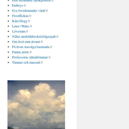
Den skrattande språkpolisen
0
Embryo
0
Eva Swedenmarks värld
0
Frostflickan
0
Kära blogg
0
Lena i Wales
0
Lövestam
0
Nillas medelålderskrisfrågespalt
0
Om livet runt alvaret
0
På livets trassliga bastmatta
0
Paulas pörte
0
Professorns ultradrömmar
0
Timmer och masonit
0