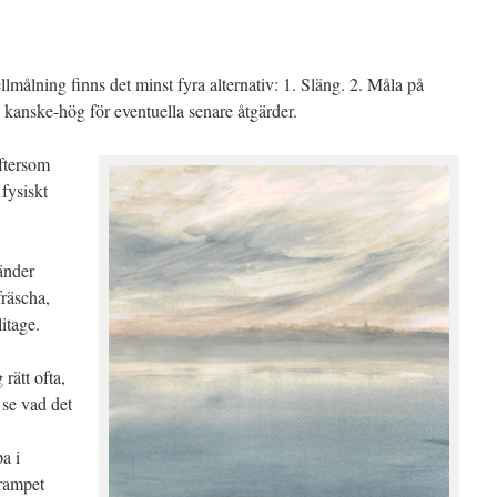
målning finns det minst fyra alternativ: 1. Släng. 2. Måla på
 kanske-hög för eventuella senare åtgärder.
eftersom
 fysiskt
änder
fräscha,
itage.
rätt ofta,
 se vad det
pa i
trampet