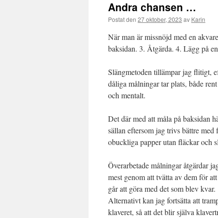
Andra chansen …
Postat den
27 oktober, 2023
av
Karin
När man är missnöjd med en akvarell
baksidan. 3. Åtgärda. 4. Lägg på en
Slängmetoden tillämpar jag flitigt, 
dåliga målningar tar plats, både rent
och mentalt.
Det där med att måla på baksidan h
sällan eftersom jag trivs bättre med 
obuckliga papper utan fläckar och sl
Överarbetade målningar åtgärdar jag 
mest genom att tvätta av dem för att
går att göra med det som blev kvar.
Alternativt kan jag fortsätta att tram
klaveret, så att det blir själva klaver