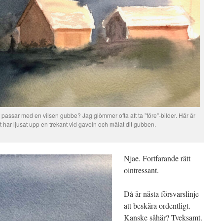
t passar med en vilsen gubbe? Jag glömmer ofta att ta ”före”-bilder. Här är
t har ljusat upp en trekant vid gaveln och målat dit gubben.
Njae. Fortfarande rätt
ointressant.
Då är nästa försvarslinje
att beskära ordentligt.
Kanske såhär? Tveksamt.