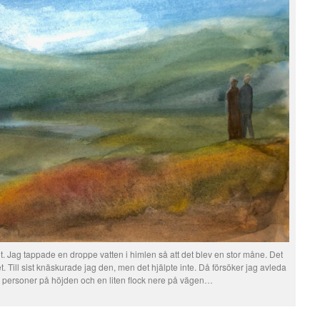
t. Jag tappade en droppe vatten i himlen så att det blev en stor måne. Det
 det. Till sist knäskurade jag den, men det hjälpte inte. Då försöker jag avleda
ar personer på höjden och en liten flock nere på vägen…