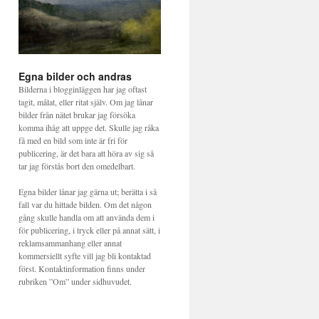
Egna bilder och andras
Bilderna i blogginläggen har jag oftast
tagit, målat, eller ritat själv. Om jag lånar
bilder från nätet brukar jag försöka
komma ihåg att uppge det. Skulle jag råka
få med en bild som inte är fri för
publicering, är det bara att höra av sig så
tar jag förstås bort den omedelbart.
Egna bilder lånar jag gärna ut; berätta i så
fall var du hittade bilden. Om det någon
gång skulle handla om att använda dem i
för publicering, i tryck eller på annat sätt, i
reklamsammanhang eller annat
kommersiellt syfte vill jag bli kontaktad
först. Kontaktinformation finns under
rubriken ”Om” under sidhuvudet.