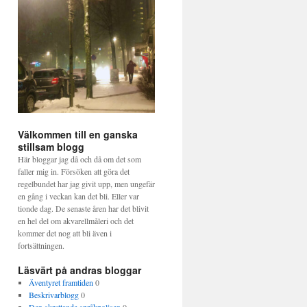
Välkommen till en ganska
stillsam blogg
Här bloggar jag då och då om det som
faller mig in. Försöken att göra det
regelbundet har jag givit upp, men ungefär
en gång i veckan kan det bli. Eller var
tionde dag. De senaste åren har det blivit
en hel del om akvarellmåleri och det
kommer det nog att bli även i
fortsättningen.
Läsvärt på andras bloggar
Äventyret framtiden
0
Beskrivarblogg
0