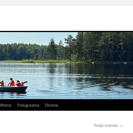
ifflarna
Fiskgjusarna
Diverse
Tredje chansen
→