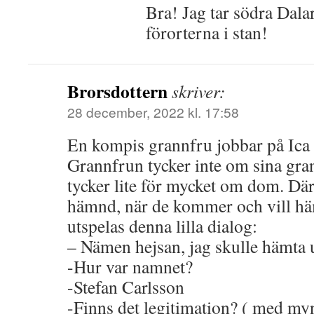
Bra! Jag tar södra Dala
förorterna i stan!
Brorsdottern
skriver:
28 december, 2022 kl. 17:58
En kompis grannfru jobbar på Ica d
Grannfrun tycker inte om sina gra
tycker lite för mycket om dom. Där
hämnd, när de kommer och vill häm
utspelas denna lilla dialog:
– Nämen hejsan, jag skulle hämta u
-Hur var namnet?
-Stefan Carlsson
-Finns det legitimation? ( med my