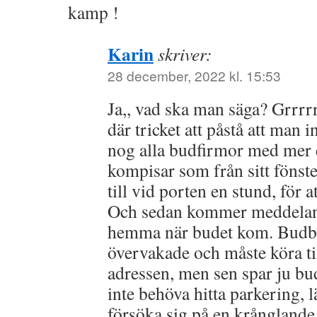
kamp !
Karin
skriver:
28 december, 2022 kl. 15:53
Ja,, vad ska man säga? Grrrr
där tricket att påstå att man i
nog alla budfirmor med mer e
kompisar som från sitt fönste
till vid porten en stund, för a
Och sedan kommer meddelande
hemma när budet kom. Budbil
övervakade och måste köra til
adressen, men sen spar ju bud
inte behöva hitta parkering, 
försöka sig på en krånglande 