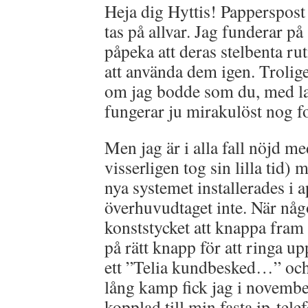
Heja dig Hyttis! Papperspost 
tas på allvar. Jag funderar på
påpeka att deras stelbenta rut
att använda dem igen. Trolige
om jag bodde som du, med la
fungerar ju mirakulöst nog f
Men jag är i alla fall nöjd m
visserligen tog sin lilla tid)
nya systemet installerades i 
överhuvudtaget inte. När någ
konststycket att knappa fram
på rätt knapp för att ringa u
ett ”Telia kundbesked…” och 
lång kamp fick jag i novembe
kopplad till min fasta ip-tele