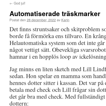
←
God jul!
Automatiserade träskmarker
Postat den
28 december, 2022
av
Karin
Det finns struntsaker och skitproblem s
borde få förmörka ens tillvaro. En krång
Helautomatiska system som det inte går 
något vettigt sätt. Obevekliga svarsrobo
hamnar i en hopplös loop av ickelösning
Jag minns en liten sketch med Lill Lind
sedan. Hon spelar en mamma som handla
hennes dotter sitter i kassan. Det var p
betala med check och Lill frågar sin dott
det går bra med check. Med fullständigt
dottern: