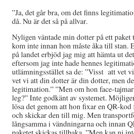
”Ja, det går bra, om det finns legitimatio
då. Nu är det så på allvar.
Nyligen väntade min dotter på ett paket t
kom inte innan hon måste åka till stan. 
på landet erbjöd jag mig att hämta ut det 
eftersom jag inte hade hennes legitimati
utlämningsstället sa de: ”Visst att vet v
vet vi att din dotter är din dotter, men d
legitimation.” ”Men om hon face-tajmar 
leg?” Inte godkänt av systemet. Möjlig
lösa det genom att hon fixar en QR-kod 
och skickar den till mig. Men transportf
långsamma i vändningarna och innan 
paketet skickas tillbaka. ”Men kan ni inte