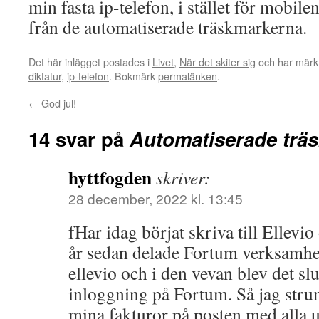
min fasta ip-telefon, i stället för mobil
från de automatiserade träskmarkerna.
Det här inlägget postades i
Livet
,
När det skiter sig
och har märk
diktatur
,
ip-telefon
. Bokmärk
permalänken
.
←
God jul!
14 svar på
Automatiserade trä
hyttfogden
skriver:
28 december, 2022 kl. 13:45
fHar idag börjat skriva till Ellevi
år sedan delade Fortum verksamh
ellevio och i den vevan blev det s
inloggning på Fortum. Så jag strun
mina fakturor på posten med alla 