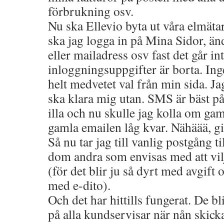
förbrukning osv.
Nu ska Ellevio byta ut våra elmätar
ska jag logga in på Mina Sidor, ä
eller mailadress osv fast det går in
inloggningsuppgifter är borta. Ing
helt medvetet val från min sida. Jag
ska klara mig utan. SMS är bäst på
illa och nu skulle jag kolla om ga
gamla emailen låg kvar. Nähäää, gi
Så nu tar jag till vanlig postgång ti
dom andra som envisas med att vil
(för det blir ju så dyrt med avgift
med e-dito).
Och det har hittills fungerat. De b
på alla kundservisar när nån skick