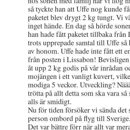
hos sonen med familj när vi flög h
så tyckte han att Uffe nog kunde få
paketet blev drygt 2 kg tungt. Vi 
inget hände. En dag så hörde sonen
han hade fått paketet tillbaka från
trots upprepade samtal till Uffe så 
av honom. Uffe hade inte fått ett e
från posten i Lissabon! Bevislige
åt upp 2 kg godis på vår inrådan oc
mojängen i ett vanligt kuvert, vilk
modiga 5 veckor. Utveckling? Nääää
trötta på allt detta som ska vara s
alls är smidigt.
Nu för tiden försöker vi sända det
person ombord på flyg till Sverige.
Det var bättre förr när allt var mer