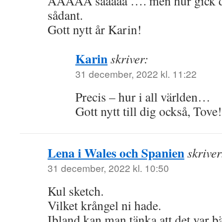
ÅÅÅÅÅ sååååå …. men hur gick det
sådant.
Gott nytt år Karin!
Karin
skriver:
31 december, 2022 kl. 11:22
Precis – hur i all världen…
Gott nytt till dig också, Tove!
Lena i Wales och Spanien
skriver
31 december, 2022 kl. 10:50
Kul sketch.
Vilket krångel ni hade.
Ibland kan man tänka att det var bä