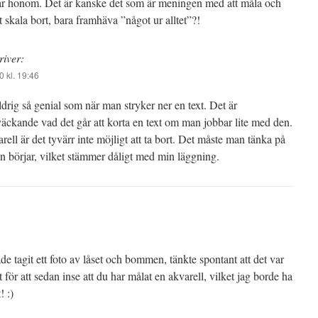
tår honom. Det är kanske det som är meningen med att måla och
tt skala bort, bara framhäva ”något ur alltet”?!
river:
0 kl. 19:46
drig så genial som när man stryker ner en text. Det är
ckande vad det går att korta en text om man jobbar lite med den.
ell är det tyvärr inte möjligt att ta bort. Det måste man tänka på
 börjar, vilket stämmer dåligt med min läggning.
de tagit ett foto av låset och bommen, tänkte spontant att det var
för att sedan inse att du har målat en akvarell, vilket jag borde ha
! :)