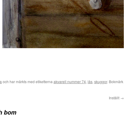
ia
och har märkts med etiketterna
akvarell nummer 74
,
lås
,
skuggor
. Bokmärk
Inställt
→
h bom