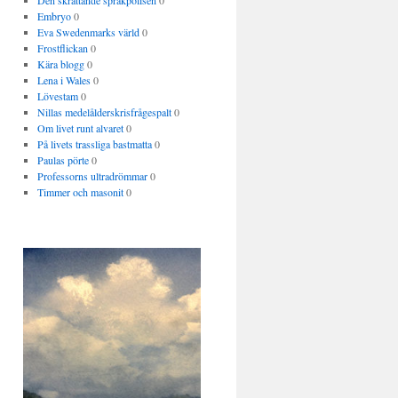
Den skrattande språkpolisen
0
Embryo
0
Eva Swedenmarks värld
0
Frostflickan
0
Kära blogg
0
Lena i Wales
0
Lövestam
0
Nillas medelålderskrisfrågespalt
0
Om livet runt alvaret
0
På livets trassliga bastmatta
0
Paulas pörte
0
Professorns ultradrömmar
0
Timmer och masonit
0