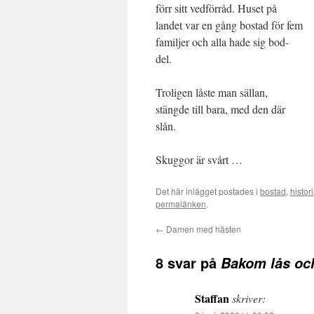
förr sitt vedförråd. Huset på
landet var en gång bostad för fem
familjer och alla hade sig bod-
del.
Troligen låste man sällan,
stängde till bara, med den där
slån.
Skuggor är svårt …
Det här inlägget postades i
bostad
,
histor
permalänken
.
←
Damen med hästen
8 svar på
Bakom lås oc
Staffan
skriver: