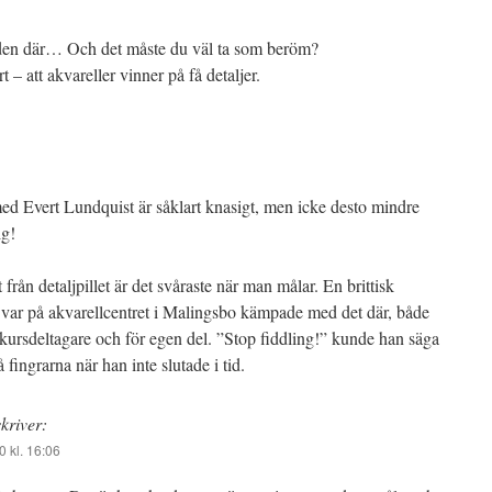
 den där… Och det måste du väl ta som beröm?
rt – att akvareller vinner på få detaljer.
ed Evert Lundquist är såklart knasigt, men icke desto mindre
ig!
från detaljpillet är det svåraste när man målar. En brittisk
 var på akvarellcentret i Malingsbo kämpade med det där, både
 kursdeltagare och för egen del. ”Stop fiddling!” kunde han säga
å fingrarna när han inte slutade i tid.
skriver:
0 kl. 16:06