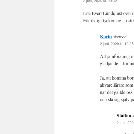
2 juni, 2020 kl. 00:32
Lite Evert Lundquist över
För övrigt tycker jag – i sto
Karin
skriver:
2 juni, 2020 kl. 10:35
Att jämföra mig m
glädjande – för m
Ja, att komma bort 
akvarellärare som
när det gällde oss
och slå sig själv p
Staffan
2 juni, 202