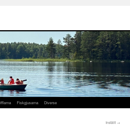
ifflarna
Fiskgjusarna
Diverse
Inställt
→