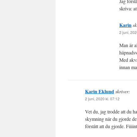
Jag förs
skriva: a
Karin
sk
2 juni, 202
Man är al
häpnadsvä
Med akvar
innan man
Karin Eklund
skriver:
2 juni, 2020 kl. 07:12
Vet du, jag trodde att du ha
skymning när du gjorde det 
förstått att du gjorde. Fiiiint