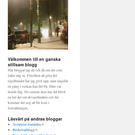
Välkommen till en ganska
stillsam blogg
Här bloggar jag då och då om det som
faller mig in. Försöken att göra det
regelbundet har jag givit upp, men ungefär
en gång i veckan kan det bli. Eller var
tionde dag. De senaste åren har det blivit
en hel del om akvarellmåleri och det
kommer det nog att bli även i
fortsättningen.
Läsvärt på andras bloggar
Äventyret framtiden
0
Beskrivarblogg
0