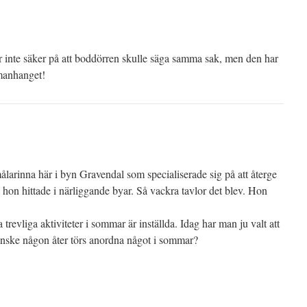
r inte säker på att boddörren skulle säga samma sak, men den har
manhanget!
ålarinna här i byn Gravendal som specialiserade sig på att återge
e hon hittade i närliggande byar. Så vackra tavlor det blev. Hon
lla trevliga aktiviteter i sommar är inställda. Idag har man ju valt att
kanske någon åter törs anordna något i sommar?