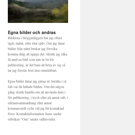
Egna bilder och andras
Bilderna i blogginläggen har jag oftast
tagit, målat, eller ritat själv. Om jag lånar
bilder från nätet brukar jag försöka
komma ihåg att uppge det. Skulle jag råka
få med en bild som inte är fri för
publicering, är det bara att höra av sig så
tar jag förstås bort den omedelbart.
Egna bilder lånar jag gärna ut; berätta i så
fall var du hittade bilden. Om det någon
gång skulle handla om att använda dem i
för publicering, i tryck eller på annat sätt, i
reklamsammanhang eller annat
kommersiellt syfte vill jag bli kontaktad
först. Kontaktinformation finns under
rubriken ”Om” under sidhuvudet.