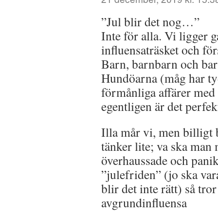
”Jul blir det nog…”
Inte för alla. Vi ligger 
influensaträsket och fö
Barn, barnbarn och bar
Hundöarna (måg har tyd
förmånliga affärer med 
egentligen är det perfek
Illa mår vi, men billigt
tänker lite; va ska man
överhaussade och panik
”julefriden” (jo ska va
blir det inte rätt) så tro
avgrundinfluensa