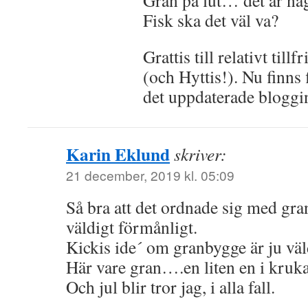
Gran på lut… det är nå
Fisk ska det väl va?
Grattis till relativt til
(och Hyttis!). Nu finns f
det uppdaterade bloggi
Karin Eklund
skriver:
21 december, 2019 kl. 05:09
Så bra att det ordnade sig med gr
väldigt förmånligt.
Kickis ide´ om granbygge är ju väld
Här vare gran….en liten en i kruka 
Och jul blir tror jag, i alla fall.