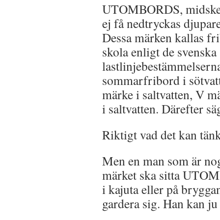
UTOMBORDS, midskepps
ej få nedtryckas djupar
Dessa märken kallas f
skola enligt de svenska
lastlinjebestämmelsern
sommarfribord i sötva
märke i saltvatten, V m
i saltvatten. Därefter sä
Riktigt vad det kan tänk
Men en man som är noga
märket ska sitta UTOM
i kajuta eller på brygga
gardera sig. Han kan ju