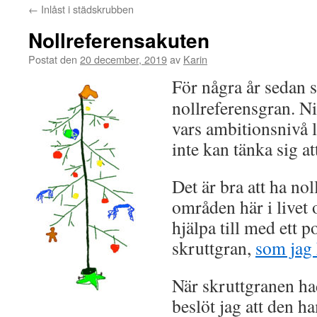
←
Inlåst i städskrubben
Nollreferensakuten
Postat den
20 december, 2019
av
Karin
För några år sedan 
nollreferensgran. Ni
vars ambitionsnivå l
inte kan tänka sig a
Det är bra att ha nol
områden här i livet 
hjälpa till med ett p
skruttgran,
som jag 
När skruttgranen h
beslöt jag att den 