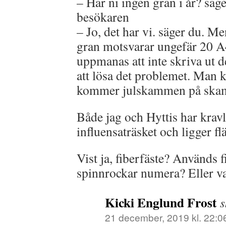
– Har ni ingen gran i år? säg
besökaren
– Jo, det har vi. säger du. Me
gran motsvarar ungefär 20 A4
uppmanas att inte skriva ut de
att lösa det problemet. Man k
kommer julskammen på ska
Både jag och Hyttis har kravl
influensaträsket och ligger f
Vist ja, fiberfäste? Används
spinnrockar numera? Eller vad
Kicki Englund Frost
s
21 december, 2019 kl. 22:0