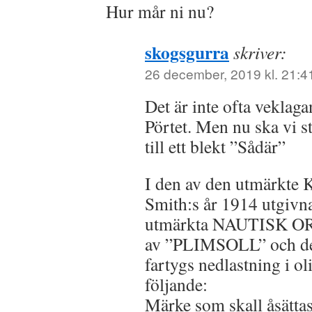
Hur mår ni nu?
skogsgurra
skriver:
26 december, 2019 kl. 21:4
Det är inte ofta veklaga
Pörtet. Men nu ska vi s
till ett blekt ”Sådär”
I den av den utmärkte
Smith:s år 1914 utgivna
utmärkta NAUTISK OR
av ”PLIMSOLL” och des
fartygs nedlastning i ol
följande:
Märke som skall åsättas