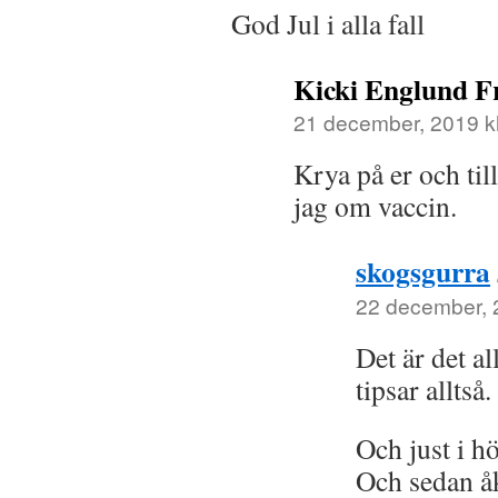
God Jul i alla fall
Kicki Englund F
21 december, 2019 kl
Krya på er och til
jag om vaccin.
skogsgurra
22 december, 2
Det är det a
tipsar alltså.
Och just i hö
Och sedan åk