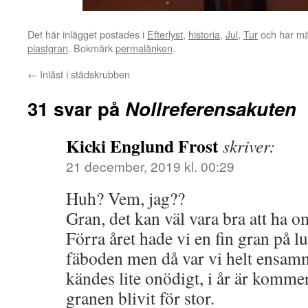
Det här inlägget postades i
Efterlyst
,
historia
,
Jul
,
Tur
och har mä
plastgran
. Bokmärk
permalänken
.
←
Inlåst i städskrubben
31 svar på
Nollreferensakuten
Kicki Englund Frost
skriver:
21 december, 2019 kl. 00:29
Huh? Vem, jag??
Gran, det kan väl vara bra att ha 
Förra året hade vi en fin gran på l
fäboden men då var vi helt ensam
kändes lite onödigt, i år är komme
granen blivit för stor.