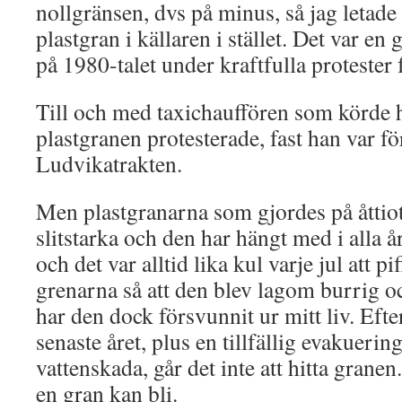
nollgränsen, dvs på minus, så jag letad
plastgran i källaren i stället. Det var e
på 1980-talet under kraftfulla proteste
Till och med taxichauffören som körd
plastgranen protesterade, fast han var fö
Ludvikatrakten.
Men plastgranarna som gjordes på åttiot
slitstarka och den har hängt med i alla år
och det var alltid lika kul varje jul att pif
grenarna så att den blev lagom burrig
har den dock försvunnit ur mitt liv. Efter 
senaste året, plus en tillfällig evakueri
vattenskada, går det inte att hitta grane
en gran kan bli.