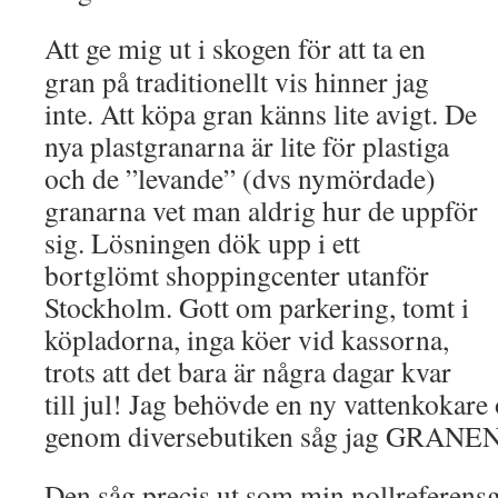
Att ge mig ut i skogen för att ta en
gran på traditionellt vis hinner jag
inte. Att köpa gran känns lite avigt. De
nya plastgranarna är lite för plastiga
och de ”levande” (dvs nymördade)
granarna vet man aldrig hur de uppför
sig. Lösningen dök upp i ett
bortglömt shoppingcenter utanför
Stockholm. Gott om parkering, tomt i
köpladorna, inga köer vid kassorna,
trots att det bara är några dagar kvar
till jul! Jag behövde en ny vattenkokare
genom diversebutiken såg jag GRANEN
Den såg precis ut som min nollreferensgr