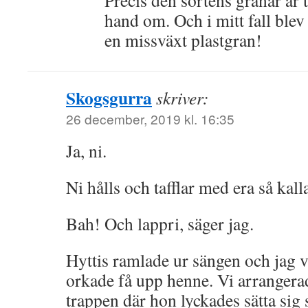
Precis den sortens granar är 
hand om. Och i mitt fall blev 
en missväxt plastgran!
Skogsgurra
skriver:
26 december, 2019 kl. 16:35
Ja, ni.
Ni hålls och tafflar med era så kall
Bah! Och lappri, säger jag.
Hyttis ramlade ur sängen och jag va
orkade få upp henne. Vi arrangerad
trappen där hon lyckades sätta sig