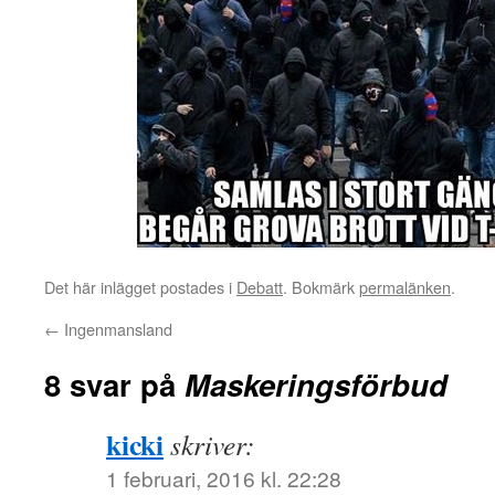
Det här inlägget postades i
Debatt
. Bokmärk
permalänken
.
←
Ingenmansland
8 svar på
Maskeringsförbud
kicki
skriver:
1 februari, 2016 kl. 22:28