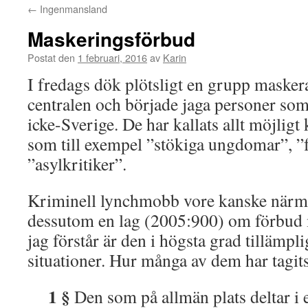
←
Ingenmansland
Maskeringsförbud
Postat den
1 februari, 2016
av
Karin
I fredags dök plötsligt en grupp maske
centralen och började jaga personer som
icke-Sverige. De har kallats allt möjligt
som till exempel ”stökiga ungdomar”, ”
”asylkritiker”.
Kriminell lynchmobb vore kanske närmr
dessutom en lag (2005:900) om förbud 
jag förstår är den i högsta grad tillämpl
situationer. Hur många av dem har tagits 
1 §
Den som på allmän plats deltar i 