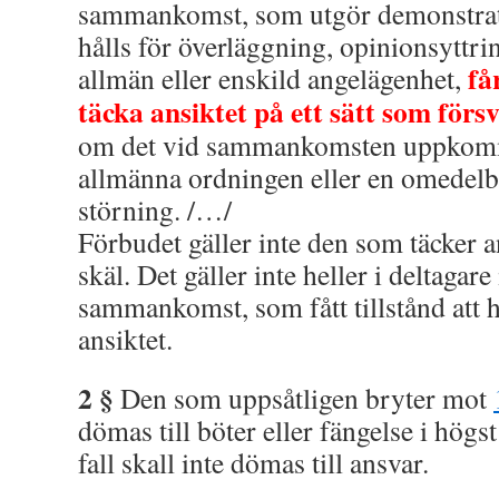
sammankomst, som utgör demonstrati
hålls för överläggning, opinionsyttri
få
allmän eller enskild angelägenhet,
täcka ansiktet på ett sätt som förs
om det vid sammankomsten uppkomm
allmänna ordningen eller en omedelba
störning. /…/
Förbudet gäller inte den som täcker an
skäl. Det gäller inte heller i deltagare
sammankomst, som fått tillstånd att he
ansiktet.
2 §
Den som uppsåtligen bryter mot
dömas till böter eller fängelse i högs
fall skall inte dömas till ansvar.