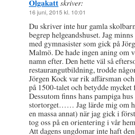
Olgakatt
skriver:
16 juni, 2015 kl. 10:01
Du skriver inte hur gamla skolbar
begrep helgeandshuset. Jag minns 
med gymnasister som gick på Jör
Malmö. De hade ingen aning om v
namn efter. Den hette väl så efter
restaurangutbildning, trodde någon.
Jörgen Kock var rik affärsman oc
på 1500-talet och betydde mycket f
Dessutom finns hans pampiga hus 
stortorget…… Jag lärde mig om h
en massa annat) när jag gick i förs
tog oss på en orientering i vår hem
Att dagens ungdomar inte haft den 