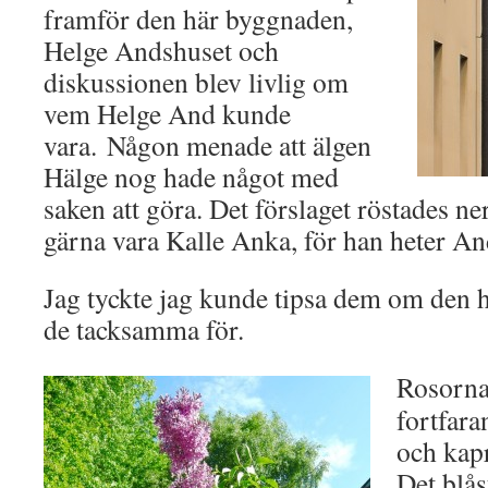
framför den här byggnaden,
Helge Andshuset och
diskussionen blev livlig om
vem Helge And kunde
vara. Någon menade att älgen
Hälge nog hade något med
saken att göra. Det förslaget röstades ne
gärna vara Kalle Anka, för han heter A
Jag tyckte jag kunde tipsa dem om den h
de tacksamma för.
Rosorna
fortfar
och kap
Det blås