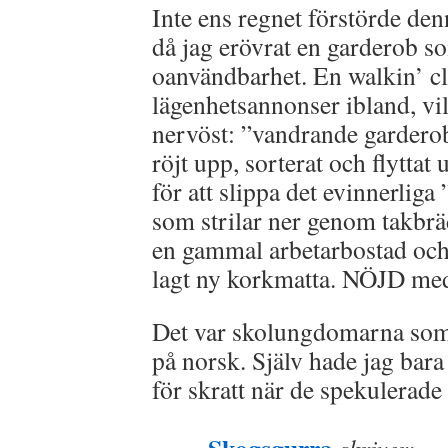
Inte ens regnet förstörde de
då jag erövrat en garderob so
oanvändbarhet. En walkin’ clo
lägenhetsannonser ibland, vil
nervöst: ”vandrande garderob”
röjt upp, sorterat och flyttat
för att slippa det evinnerli
som strilar ner genom takbräde
en gammal arbetarbostad och
lagt ny korkmatta. NÖJD med
Det var skolungdomarna so
på norsk. Själv hade jag bara 
för skratt när de spekulerade