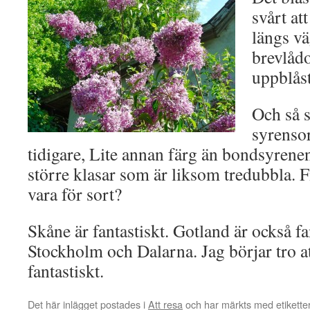
svårt at
längs vä
brevlåd
uppblåst
Och så 
syrensor
tidigare, Lite annan färg än bondsyrene
större klasar som är liksom tredubbla. 
vara för sort?
Skåne är fantastiskt. Gotland är också f
Stockholm och Dalarna. Jag börjar tro at
fantastiskt.
Det här inlägget postades i
Att resa
och har märkts med etikett