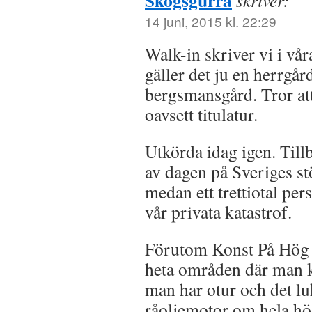
Skogsgurra
skriver:
14 juni, 2015 kl. 22:29
Walk-in skriver vi i vå
gäller det ju en herrgår
bergsmansgård. Tror a
oavsett titulatur.
Utkörda idag igen. Till
av dagen på Sveriges st
medan ett trettiotal per
vår privata katastrof.
Förutom Konst På Hög f
heta områden där man 
man har otur och det l
råoljemotor om hela hö