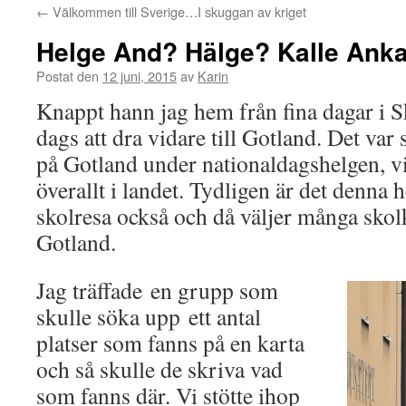
←
Välkommen till Sverige…I skuggan av kriget
Helge And? Hälge? Kalle Ank
Postat den
12 juni, 2015
av
Karin
Knappt hann jag hem från fina dagar i S
dags att dra vidare till Gotland. Det va
på Gotland under nationaldagshelgen, vil
överallt i landet. Tydligen är det denna 
skolresa också och då väljer många skolkl
Gotland.
Jag träffade en grupp som
skulle söka upp ett antal
platser som fanns på en karta
och så skulle de skriva vad
som fanns där. Vi stötte ihop