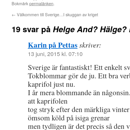
Bokmärk
permalänken
.
←
Välkommen till Sverige…I skuggan av kriget
19 svar på
Helge And? Hälge? 
Karin på Pettas
skriver:
13 juni, 2015 kl. 07:10
Sverige är fantastiskt! Ett enkelt s
Tokblommar gör de ju. Ett bra ver
kaprifol just nu.
I år mera blommande än någonsin.
att kaprifolen
tog stryk efter den märkliga vint
ömsom köld på isiga grenar
men tydligen är det precis så den vi