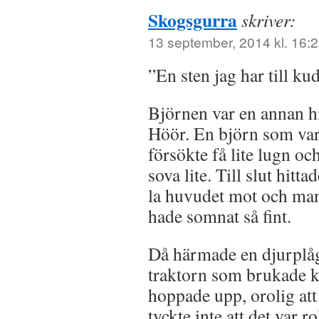
Skogsgurra
skriver:
13 september, 2014 kl. 16:
”En sten jag har till 
Björnen var en annan his
Höör. En björn som var 
försökte få lite lugn oc
sova lite. Till slut hit
la huvudet mot och man
hade somnat så fint.
Då härmade en djurplåga
traktorn som brukade k
hoppade upp, orolig att
tyckte inte att det var ro