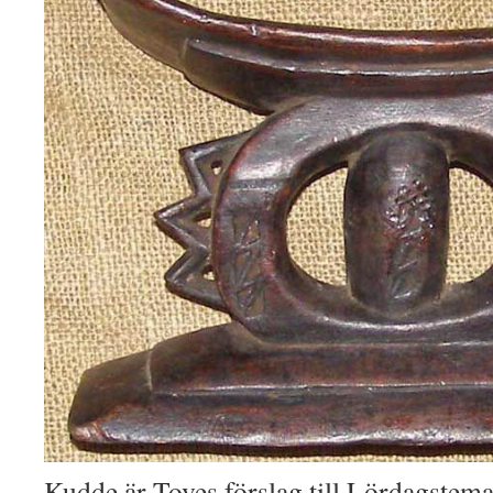
Kudde är Toves förslag till Lördagstem