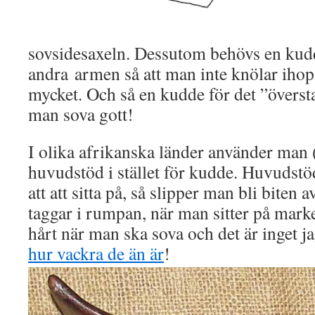
sovsidesaxeln. Dessutom behövs en kudd
andra armen så att man inte knölar ihop
mycket. Och så en kudde för det ”överst
man sova gott!
I olika afrikanska länder använder man (
huvudstöd i stället för kudde. Huvudst
att att sitta på, så slipper man bli biten a
taggar i rumpan, när man sitter på mark
hårt när man ska sova och det är inget jag
hur vackra de än är
!