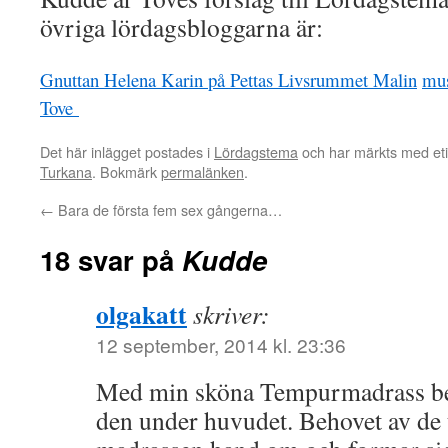
övriga lördagsbloggarna är:
Gnuttan
Helena
Karin på Pettas
Livsrummet
Malin
mus
Tove
Det här inlägget postades i
Lördagstema
och har märkts med et
Turkana
. Bokmärk
permalänken
.
←
Bara de första fem sex gångerna…
18 svar på
Kudde
olgakatt
skriver:
12 september, 2014 kl. 23:36
Med min sköna Tempurmadrass be
den under huvudet. Behovet av de 