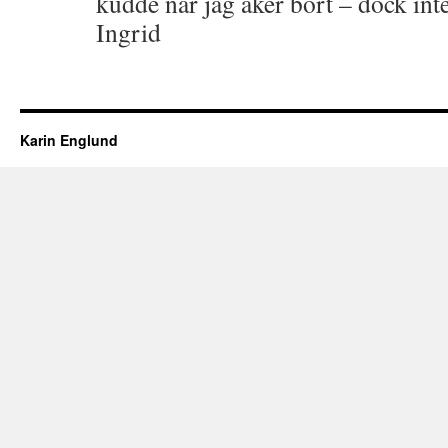
kudde när jag åker bort – dock i
Ingrid
Karin Englund