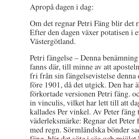
Apropå dagen i dag:
Om det regnar Petri Fäng blir det
Efter den dagen växer potatisen i et
Västergötland.
Petri fängelse – Denna benämning
fanns där, till minne av att apostel
fri från sin fängelsevistelse denn
före 1901, då det utgick. Den har ä
förkortade versionen Petri fäng. o
in vinculis, vilket har lett till att
kallades Per vinkel. Av Peter fäng 
väderleksmärke: Regnar det Peter f
med regn. Sörmländska bönder sad
fäng, blir det söte i säa och mjölet 