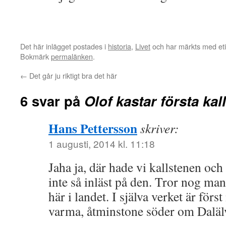
Det här inlägget postades i
historia
,
Livet
och har märkts med et
Bokmärk
permalänken
.
←
Det går ju riktigt bra det här
6 svar på
Olof kastar första ka
Hans Pettersson
skriver:
1 augusti, 2014 kl. 11:18
Jaha ja, där hade vi kallstenen oc
inte så inläst på den. Tror nog ma
här i landet. I själva verket är förs
varma, åtminstone söder om Daläl