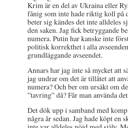
Krim är en del av Ukraina eller R
fånig som inte hade riktig koll på
beter sig kändes det inte alldeles s
den saken. Jag fick betryggande be
numera. Putin har kanske inte förs
politisk korrekthet i alla avseenden
grundläggande avseendet.
Annars har jag inte så mycket att 
jag undrar om det är tillåtet att an
numera? Och ber om ursäkt om det i
”tavring” då? Får man använda det
Det dök upp i samband med komple
några år sedan. Jag hade köpt en s
inte var alldeles nöjd med själv. M