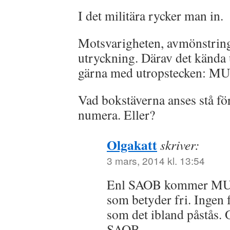
I det militära rycker man in.
Motsvarigheten, avmönstring
utryckning. Därav det kända
gärna med utropstecken: M
Vad bokstäverna anses stå för
numera. Eller?
Olgakatt
skriver:
3 mars, 2014 kl. 13:54
Enl SAOB kommer MUC
som betyder fri. Ingen 
som det ibland påstås.
SAOB.