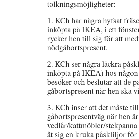
tolkningsmöjligheter:
1. KCh har några hyfsat fräsch
inköpta på IKEA, i ett föns
rycker hen till sig för att me
nödgåbortspresent.
2. KCh ser några läckra påskl
inköpta på IKEA) hos någon
besöker och beslutar att de p
gåbortspresent när hen ska v
3. KCh inser att det måste till
gåbortspresentväg när hen är
vedlår/kattmöbler/stekpanna 
åt sig en kruka påskliljor fö