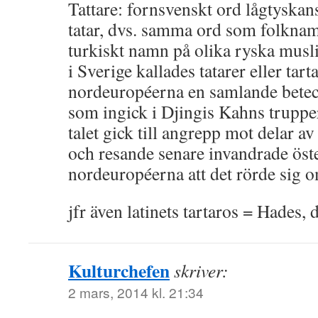
Tattare: fornsvenskt ord lågtyskan
tatar, dvs. samma ord som folknamne
turkiskt namn på olika ryska mus
i Sverige kallades tatarer eller tarta
nordeuropéerna en samlande betec
som ingick i Djingis Kahns trupp
talet gick till angrepp mot delar a
och resande senare invandrade öst
nordeuropéerna att det rörde sig o
jfr även latinets tartaros = Hades, 
Kulturchefen
skriver:
2 mars, 2014 kl. 21:34