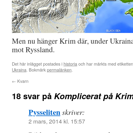
Men nu hänger Krim där, under Ukraina
mot Ryssland.
Det här inlägget postades i
historia
och har märkts med etikette
Ukraina
. Bokmärk
permalänken
.
←
Kvarn
18 svar på
Komplicerat på Kri
Pysseliten
skriver:
2 mars, 2014 kl. 15:57