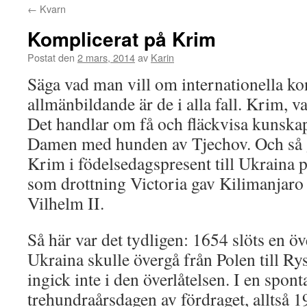
←
Kvarn
Komplicerat på Krim
Postat den
2 mars, 2014
av
Karin
Säga vad man vill om internationella ko
allmänbildande är de i alla fall. Krim, 
Det handlar om få och fläckvisa kunskaper
Damen med hunden av Tjechov. Och så 
Krim i födelsedagspresent till Ukraina p
som drottning Victoria gav Kilimanjaro t
Vilhelm II.
Så här var det tydligen: 1654 slöts en 
Ukraina skulle övergå från Polen till R
ingick inte i den överlåtelsen. I en spont
trehundraårsdagen av fördraget, alltså 1