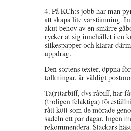
4. På KCh:s jobb har man pyn
att skapa lite vårstämning. In
akut behov av en smärre gåb
rycker åt sig innehållet i en 
silkespapper och klarar därme
uppdrag.
Den sortens texter, öppna för
tolkningar, är väldigt postm
Ta(r)tarbiff, dvs råbiff, har f
(troligen felaktiga) föreställn
rått kött som de mörade geno
sadeln ett par dagar. Ingen m
rekommendera. Stackars häst