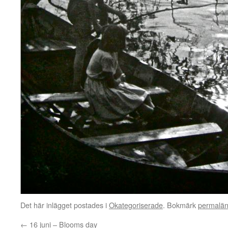
Det här inlägget postades i
Okategoriserade
. Bokmärk
permalä
←
16 juni – Blooms day