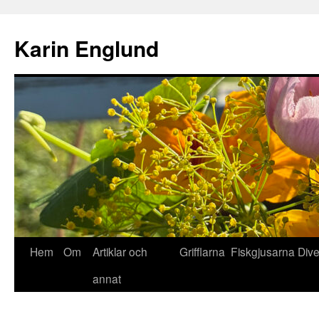
Hoppa
till
Karin Englund
innehåll
Hem
Om
Artiklar och
Grifflarna
Fiskgjusarna
Div
annat