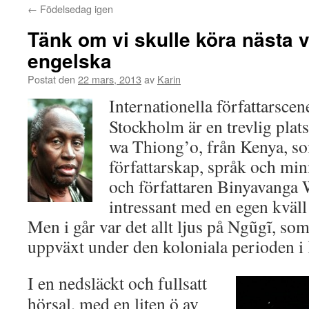
←
Födelsedag igen
Tänk om vi skulle köra nästa v
engelska
Postat den
22 mars, 2013
av
Karin
Internationella författarscen
Stockholm är en trevlig plats
wa Thiong’o, från Kenya, s
författarskap, språk och m
och författaren Binyavanga 
intressant med en egen kväl
Men i går var det allt ljus på Ngũgĩ, som
uppväxt under den koloniala perioden i
I en nedsläckt och fullsatt
hörsal, med en liten ö av