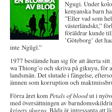
Ngugi
.
Under kolo
kenyanska barn ha 
”Eller vad som hel
västerländskt,” fö
föräldrar kunde til
’Göteborg’ det ha
inte Ngũgĩ.”
1977 bestämde han sig för att återta si
wa Thiong’o och skriva på gikuyu, för at
landsmän. Det slutade i fängelse, efter
ämnen som korruption och maktmissbr
Förra året kom
Petals of blood
ut i nyöv
med översättningen av barndomsskildr
krigets skugga
.
Båda är intressanta att l