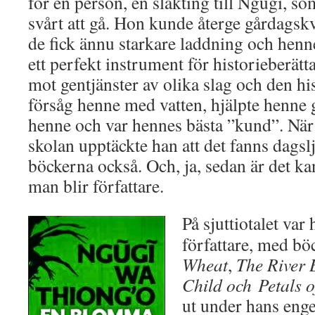
för en person, en släkting till Ngũgĩ, s
svårt att gå. Hon kunde återge gårdagskvä
de fick ännu starkare laddning och henne
ett perfekt instrument för historieberät
mot gentjänster av olika slag och den h
försåg henne med vatten, hjälpte henne g
henne och var hennes bästa ”kund”. När
skolan upptäckte han att det fanns dagslj
böckerna också. Och, ja, sedan är det kan
man blir författare.
På sjuttiotalet var
författare, med b
Wheat
,
The River
Child och
Petals 
ut under hans eng