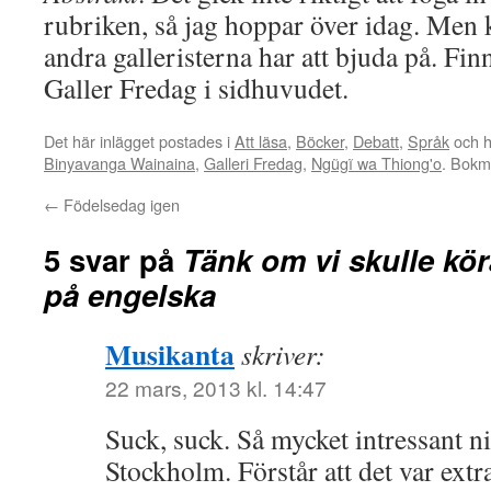
rubriken, så jag hoppar över idag. Men 
andra galleristerna har att bjuda på. Fi
Galler Fredag i sidhuvudet.
Det här inlägget postades i
Att läsa
,
Böcker
,
Debatt
,
Språk
och h
Binyavanga Wainaina
,
Galleri Fredag
,
Ngũgĩ wa Thiong'o
. Bok
←
Födelsedag igen
5 svar på
Tänk om vi skulle kör
på engelska
Musikanta
skriver:
22 mars, 2013 kl. 14:47
Suck, suck. Så mycket intressant ni h
Stockholm. Förstår att det var extr