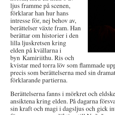
ljus framme på scenen,
förklarar han hur hans
intresse för, nej behov av,
berättelser växte fram. Han
berättar om historier i den
lilla ljuskretsen kring
elden på kvällarna i
byn Kamiriithu. Ris och
kvistar med torra löv som flammade upp
precis som berättelserna med sin drama
förklarande partierna.
Berättelserna fanns i mörkret och eldske
ansiktena kring elden. På dagarna försv
sin kraft och magi i dagsljus och gick int