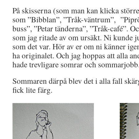
På skisserna (som man kan klicka större
som ”Bibblan”, ”Tråk-väntrum”, ”Piprö
buss”, ”Petar tänderna”, ”Tråk-café”. Och
som jag ritade av om ursäkt. Ni kunde ju 
som det var. Hör av er om ni känner igen 
ha originalet. Och jag hoppas att alla a
hade trevligare somrar och sommarjobb
Sommaren därpå blev det i alla fall skä
fick lite färg.