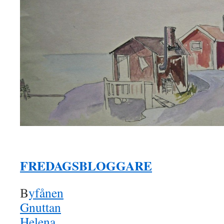
FREDAGSBLOGGARE
B
yfånen
Gnuttan
Helena