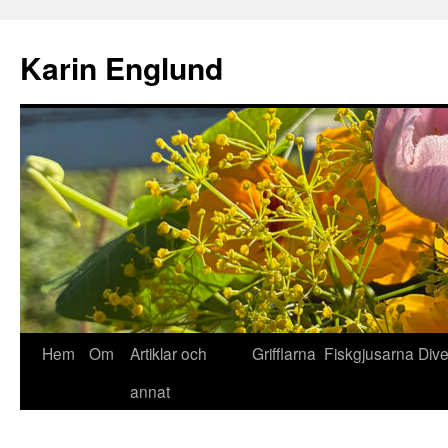
Hoppa
till
Karin Englund
innehåll
Hem
Om
Artiklar och
Grifflarna
Fiskgjusarna
Div
annat