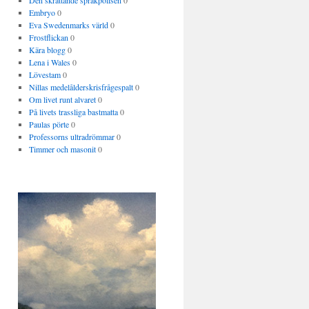
Den skrattande språkpolisen
0
Embryo
0
Eva Swedenmarks värld
0
Frostflickan
0
Kära blogg
0
Lena i Wales
0
Lövestam
0
Nillas medelålderskrisfrågespalt
0
Om livet runt alvaret
0
På livets trassliga bastmatta
0
Paulas pörte
0
Professorns ultradrömmar
0
Timmer och masonit
0