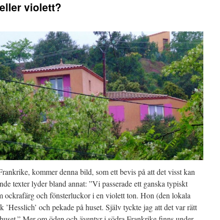
ller violett?
Frankrike, kommer denna bild, som ett bevis på att det visst kan
de texter lyder bland annat: ”Vi passerade ett ganska typiskt
 ockrafärg och fönsterluckor i en violett ton. Hon (den lokala
 ’Hesslich’ och pekade på huset. Själv tyckte jag att det var rätt
uset.” Mer om öden och äventyr i södra Frankrike finns under