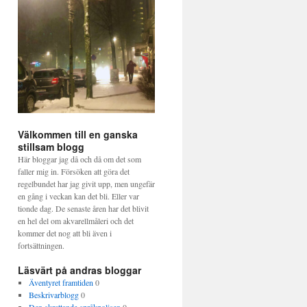
Välkommen till en ganska
stillsam blogg
Här bloggar jag då och då om det som
faller mig in. Försöken att göra det
regelbundet har jag givit upp, men ungefär
en gång i veckan kan det bli. Eller var
tionde dag. De senaste åren har det blivit
en hel del om akvarellmåleri och det
kommer det nog att bli även i
fortsättningen.
Läsvärt på andras bloggar
Äventyret framtiden
0
Beskrivarblogg
0