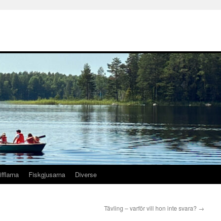
ifflarna
Fiskgjusarna
Diverse
Tävling – varför vill hon inte svara?
→