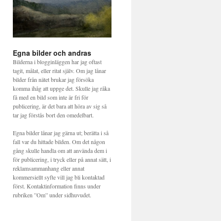
Egna bilder och andras
Bilderna i blogginläggen har jag oftast
tagit, målat, eller ritat själv. Om jag lånar
bilder från nätet brukar jag försöka
komma ihåg att uppge det. Skulle jag råka
få med en bild som inte är fri för
publicering, är det bara att höra av sig så
tar jag förstås bort den omedelbart.
Egna bilder lånar jag gärna ut; berätta i så
fall var du hittade bilden. Om det någon
gång skulle handla om att använda dem i
för publicering, i tryck eller på annat sätt, i
reklamsammanhang eller annat
kommersiellt syfte vill jag bli kontaktad
först. Kontaktinformation finns under
rubriken ”Om” under sidhuvudet.