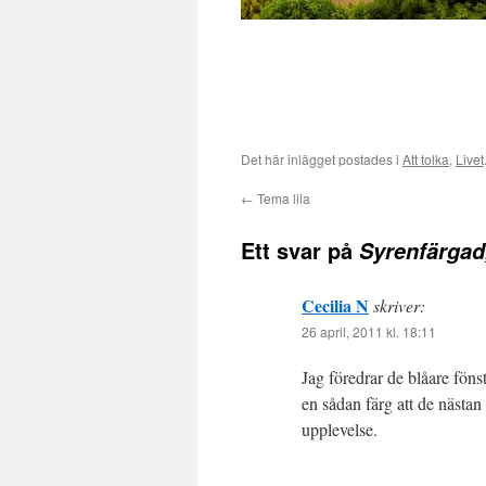
Det här inlägget postades i
Att tolka
,
Livet
←
Tema lila
Ett svar på
Syrenfärgad,
Cecilia N
skriver:
26 april, 2011 kl. 18:11
Jag föredrar de blåare föns
en sådan färg att de nästan
upplevelse.