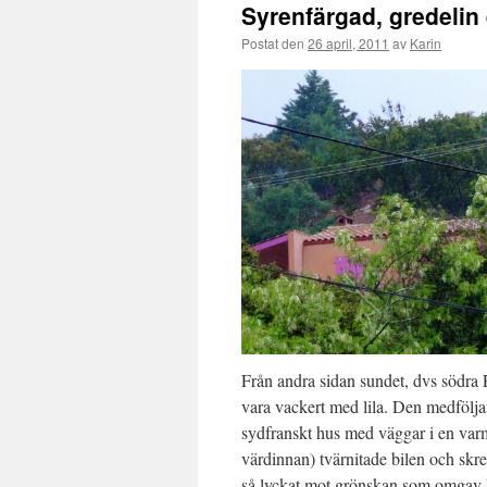
Syrenfärgad, gredelin e
Postat den
26 april, 2011
av
Karin
Från andra sidan sundet, dvs södra 
vara vackert med lila. Den medföljan
sydfranskt hus med väggar i en varm
värdinnan) tvärnitade bilen och skrek
så lyckat mot grönskan som omgav h