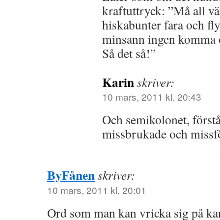
kraftuttryck: ”Må all v
hiskabunter fara och fl
minsann ingen komma o
Så det så!”
Karin
skriver:
10 mars, 2011 kl. 20:43
Och semikolonet, förstås
missbrukade och missf
ByFånen
skriver:
10 mars, 2011 kl. 20:01
Ord som man kan vricka sig på kan