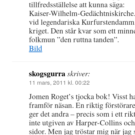
tillfredsställelse att kunna säga:
Kaiser-Wilhelm-Gedächtniskirche.
vid legendariska Kurfurstendam
kriget. Den står kvar som ett minn
folkmun ”den ruttna tanden”.
Bild
skogsgurra
skriver:
11 mars, 2011 kl. 00:22
Jomen Roget’s tjocka bok! Visst ha
framför näsan. En riktig förstörare
ger det andra – precis som i ett rik
inte utgiven av Harper-Collins oc
sidor. Men jag tröstar mig när jag 