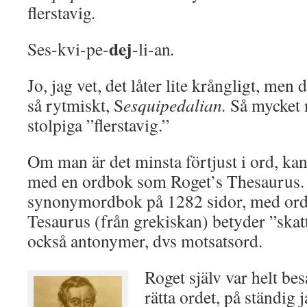
flerstavig
.
dej
Ses-kvi-pe-
-li-an
.
Jo, jag vet, det låter lite krångligt, men d
så rytmiskt, S
esquipedalian.
Så mycket m
stolpiga ”flerstavig.”
Om man är det minsta förtjust i ord, kan
med en ordbok som Roget’s Thesaurus. 
synonymordbok på 1282 sidor, med orde
Tesaurus (från grekiskan) betyder ”ska
också antonymer, dvs motsatsord.
Roget själv var helt besa
rätta ordet, på ständig j