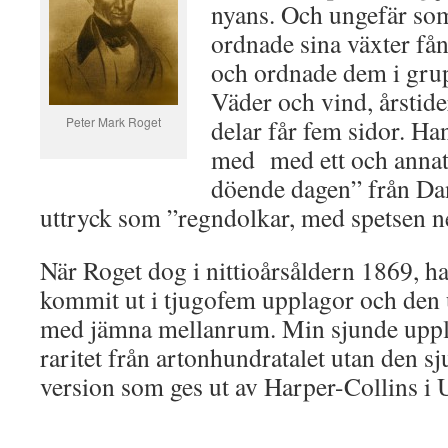
nyans. Och ungefär so
ordnade sina växter få
och ordnade dem i gru
Väder och vind, årstide
Peter Mark Roget
delar får fem sidor. Han
med med ett och annat 
döende dagen” från Dan
uttryck som ”regndolkar, med spetsen n
När Roget dog i nittioårsåldern 1869, 
kommit ut i tjugofem upplagor och den 
med jämna mellanrum. Min sjunde uppla
raritet från artonhundratalet utan den s
version som ges ut av Harper-Collins i