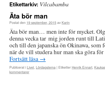
Vilcabamba
Etikettarkiv:
Äta bör man
Postat den
19 september, 2015
av
Karin
Äta bör man… men inte för mycket. Olg
denna vecka tar mig jorden runt till La
och till den japanska ön Okinawa, som fo
när de vill studera hur man ska göra för
Fortsätt läsa
→
Publicerat i
Livet
,
Lördagstema
|
Etiketter
Henrik Ennart
,
Kauka
kommentarer