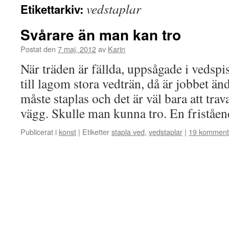
vedstaplar
Etikettarkiv:
Svårare än man kan tro
Postat den
7 maj, 2012
av
Karin
När träden är fällda, uppsågade i vedsp
till lagom stora vedträn, då är jobbet än
måste staplas och det är väl bara att tr
vägg. Skulle man kunna tro. En fristå
Publicerat i
konst
|
Etiketter
stapla ved
,
vedstaplar
|
19 komment