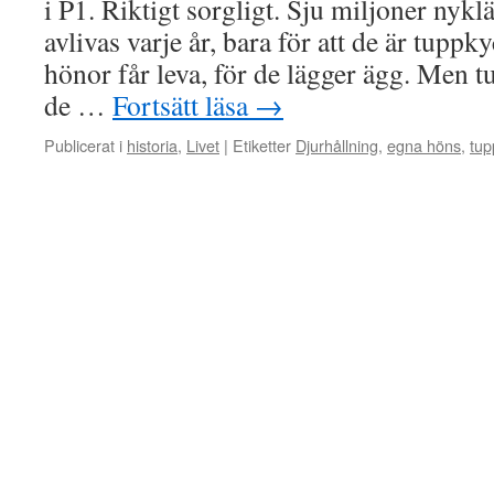
i P1. Riktigt sorgligt. Sju miljoner nyk
avlivas varje år, bara för att de är tuppk
hönor får leva, för de lägger ägg. Men t
de …
Fortsätt läsa
→
Publicerat i
historia
,
Livet
|
Etiketter
Djurhållning
,
egna höns
,
tup