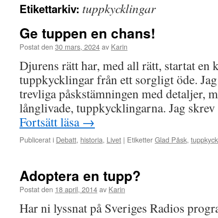
tuppkycklingar
Etikettarkiv:
Ge tuppen en chans!
Postat den
30 mars, 2024
av
Karin
Djurens rätt har, med all rätt, startat en
tuppkycklingar från ett sorgligt öde. Jag 
trevliga påskstämningen med detaljer, me
långlivade, tuppkycklingarna. Jag skrev
Fortsätt läsa
→
Publicerat i
Debatt
,
historia
,
Livet
|
Etiketter
Glad Påsk
,
tuppkyck
Adoptera en tupp?
Postat den
18 april, 2014
av
Karin
Har ni lyssnat på Sveriges Radios prog