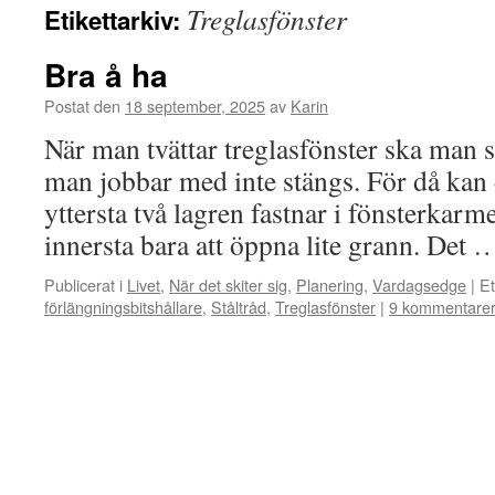
Treglasfönster
Etikettarkiv:
Bra å ha
Postat den
18 september, 2025
av
Karin
När man tvättar treglasfönster ska man se
man jobbar med inte stängs. För då kan 
yttersta två lagren fastnar i fönsterkarm
innersta bara att öppna lite grann. Det
Publicerat i
Livet
,
När det skiter sig
,
Planering
,
Vardagsedge
|
Et
förlängningsbitshållare
,
Ståltråd
,
Treglasfönster
|
9 kommentare