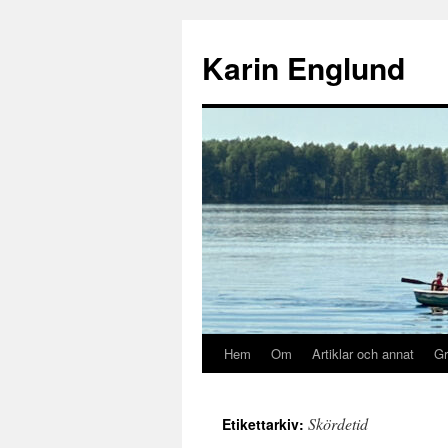
Hoppa
till
Karin Englund
innehåll
Hem
Om
Artiklar och annat
Gr
Skördetid
Etikettarkiv: