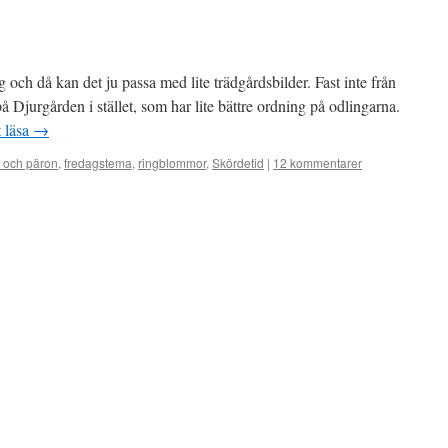
 och då kan det ju passa med lite trädgårdsbilder. Fast inte från
å Djurgården i stället, som har lite bättre ordning på odlingarna.
t läsa
→
 och päron
,
fredagstema
,
ringblommor
,
Skördetid
|
12 kommentarer