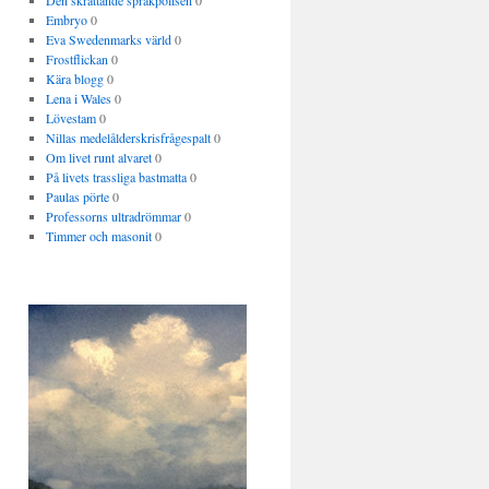
Den skrattande språkpolisen
0
Embryo
0
Eva Swedenmarks värld
0
Frostflickan
0
Kära blogg
0
Lena i Wales
0
Lövestam
0
Nillas medelålderskrisfrågespalt
0
Om livet runt alvaret
0
På livets trassliga bastmatta
0
Paulas pörte
0
Professorns ultradrömmar
0
Timmer och masonit
0