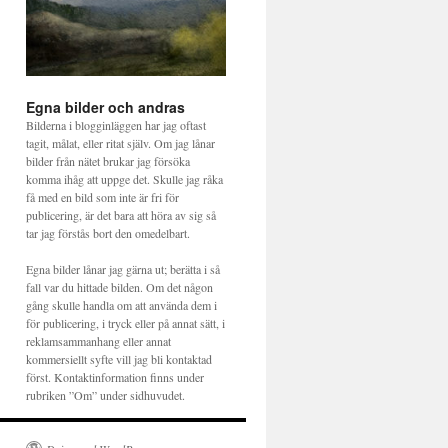
Egna bilder och andras
Bilderna i blogginläggen har jag oftast
tagit, målat, eller ritat själv. Om jag lånar
bilder från nätet brukar jag försöka
komma ihåg att uppge det. Skulle jag råka
få med en bild som inte är fri för
publicering, är det bara att höra av sig så
tar jag förstås bort den omedelbart.
Egna bilder lånar jag gärna ut; berätta i så
fall var du hittade bilden. Om det någon
gång skulle handla om att använda dem i
för publicering, i tryck eller på annat sätt, i
reklamsammanhang eller annat
kommersiellt syfte vill jag bli kontaktad
först. Kontaktinformation finns under
rubriken ”Om” under sidhuvudet.