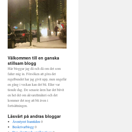
Välkommen till en ganska
stillsam blogg
Här bloggar jag då och då om det som
faller mig in. Försöken att göra det
regelbundet har jag givit upp, men ungefär
en gång i veckan kan det bli. Eller var
tionde dag. De senaste åren har det blivit
en hel del om akvarellmåleri och det
kommer det nog att bli även i
fortsättningen.
Läsvärt på andras bloggar
Äventyret framtiden
0
Beskrivarblogg
0