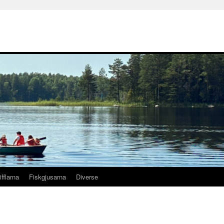
ifflarna
Fiskgjusarna
Diverse