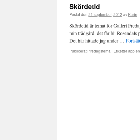
Skördetid
Postat den
21 september, 2012
av
Karin
Skördetid är temat för Galleri Fredag
min trädgård, det får bli Rosendals p
Det här hittade jag under …
Fortsät
Publicerat i
fredagstema
|
Etiketter
äpplen