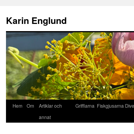
Hoppa
till
Karin Englund
innehåll
Hem
Om
Artiklar och
Grifflarna
Fiskgjusarna
Div
annat