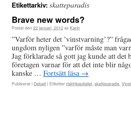
skatteparadis
Etikettarkiv:
Brave new words?
Postat den
22 januari, 2012
av
Karin
”Varför heter det ’vinstvarning’?” frå
ungdom nyligen ”varför måste man varn
Jag förklarade så gott jag kunde att det
företagen varnar för att det inte blir någ
kanske …
Fortsätt läsa
→
Publicerat i
Debatt
|
Etiketter
riskfrikapitalist
,
skatteparadis
,
Vins