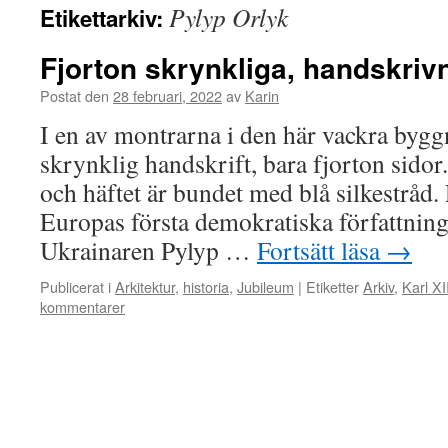
Pylyp Orlyk
Etikettarkiv:
Fjorton skrynkliga, handskriv
Postat den
28 februari, 2022
av
Karin
I en av montrarna i den här vackra byggn
skrynklig handskrift, bara fjorton sidor
och häftet är bundet med blå silkestråd.
Europas första demokratiska författnin
Ukrainaren Pylyp …
Fortsätt läsa
→
Publicerat i
Arkitektur
,
historia
,
Jubileum
|
Etiketter
Arkiv
,
Karl XI
kommentarer