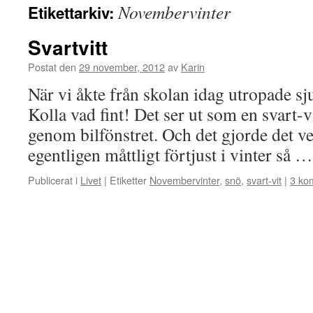
Novembervinter
Etikettarkiv:
Svartvitt
Postat den
29 november, 2012
av
Karin
När vi åkte från skolan idag utropade sju
Kolla vad fint! Det ser ut som en svart-vit
genom bilfönstret. Och det gjorde det ve
egentligen måttligt förtjust i vinter så 
Publicerat i
Livet
|
Etiketter
Novembervinter
,
snö
,
svart-vit
|
3 ko