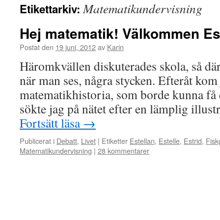
Matematikundervisning
Etikettarkiv:
Hej matematik! Välkommen Est
Postat den
19 juni, 2012
av
Karin
Häromkvällen diskuterades skola, så dä
när man ses, några stycken. Efteråt kom 
matematikhistoria, som borde kunna få e
sökte jag på nätet efter en lämplig illust
Fortsätt läsa
→
Publicerat i
Debatt
,
Livet
|
Etiketter
Estellan
,
Estelle
,
Estrid
,
Fisk
Matematikundervisning
|
28 kommentarer