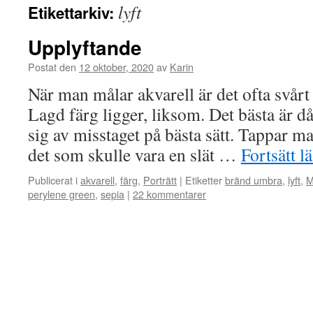
lyft
Etikettarkiv:
Upplyftande
Postat den
12 oktober, 2020
av
Karin
När man målar akvarell är det ofta svårt a
Lagd färg ligger, liksom. Det bästa är d
sig av misstaget på bästa sätt. Tappar m
det som skulle vara en slät …
Fortsätt l
Publicerat i
akvarell
,
färg
,
Porträtt
|
Etiketter
bränd umbra
,
lyft
,
M
perylene green
,
sepia
|
22 kommentarer