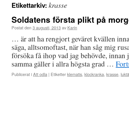
krasse
Etikettarkiv:
Soldatens första plikt på mor
Postat den
3 augusti, 2013
av
Karin
… är att ha rengjort geväret kvällen in
säga, alltsomoftast, när han såg mig rusa
försöka få ihop vad jag behövde, innan ja
samma gäller i allra högsta grad …
Fort
Publicerat i
Att odla
|
Etiketter
klematis
,
klockranka
,
krasse
,
luktä