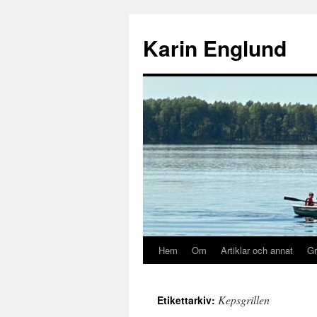
Hoppa
till
Karin Englund
innehåll
Hem
Om
Artiklar och annat
Gr
Kepsgrillen
Etikettarkiv: