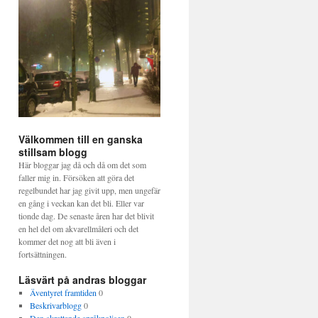
Välkommen till en ganska
stillsam blogg
Här bloggar jag då och då om det som
faller mig in. Försöken att göra det
regelbundet har jag givit upp, men ungefär
en gång i veckan kan det bli. Eller var
tionde dag. De senaste åren har det blivit
en hel del om akvarellmåleri och det
kommer det nog att bli även i
fortsättningen.
Läsvärt på andras bloggar
Äventyret framtiden
0
Beskrivarblogg
0