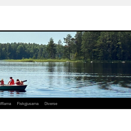
ifflarna
Fiskgjusarna
Diverse