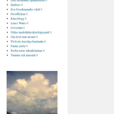
Den skrattande språkpolisen
0
Embryo
0
Eva Swedenmarks värld
0
Frostflickan
0
Kära blogg
0
Lena i Wales
0
Lövestam
0
Nillas medelålderskrisfrågespalt
0
Om livet runt alvaret
0
På livets trassliga bastmatta
0
Paulas pörte
0
Professorns ultradrömmar
0
Timmer och masonit
0