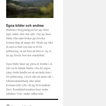
Egna bilder och andras
Bilderna i blogginläggen har jag oftast
tagit, målat, eller ritat själv. Om jag lånar
bilder från nätet brukar jag försöka
komma ihåg att uppge det. Skulle jag råka
få med en bild som inte är fri för
publicering, är det bara att höra av sig så
tar jag förstås bort den omedelbart.
Egna bilder lånar jag gärna ut; berätta i så
fall var du hittade bilden. Om det någon
gång skulle handla om att använda dem i
för publicering, i tryck eller på annat sätt, i
reklamsammanhang eller annat
kommersiellt syfte vill jag bli kontaktad
först. Kontaktinformation finns under
rubriken ”Om” under sidhuvudet.