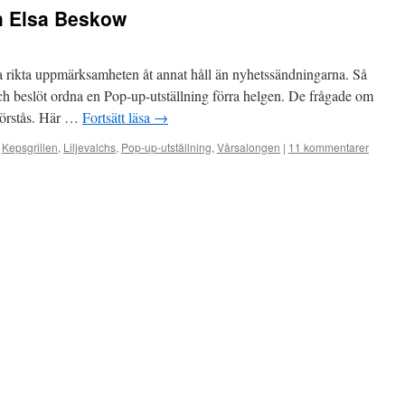
h Elsa Beskow
a rikta uppmärksamheten åt annat håll än nyhetssändningarna. Så
ch beslöt ordna en Pop-up-utställning förra helgen. De frågade om
 förstås. Här …
Fortsätt läsa
→
Kepsgrillen
,
Liljevalchs
,
Pop-up-utställning
,
Vårsalongen
|
11 kommentarer