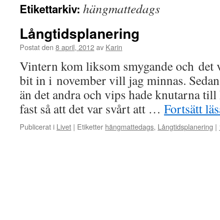
hängmattedags
Etikettarkiv:
Långtidsplanering
Postat den
8 april, 2012
av
Karin
Vintern kom liksom smygande och det va
bit in i november vill jag minnas. Sedan
än det andra och vips hade knutarna till
fast så att det var svårt att …
Fortsätt lä
Publicerat i
Livet
|
Etiketter
hängmattedags
,
Långtidsplanering
|