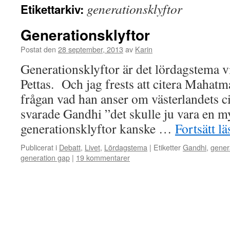
generationsklyftor
Etikettarkiv:
Generationsklyftor
Postat den
28 september, 2013
av
Karin
Generationsklyftor är det lördagstema vi
Pettas. Och jag frests att citera Mahatm
frågan vad han anser om västerlandets ci
svarade Gandhi ”det skulle ju vara en my
generationsklyftor kanske …
Fortsätt l
Publicerat i
Debatt
,
Livet
,
Lördagstema
|
Etiketter
Gandhi
,
genera
generation gap
|
19 kommentarer