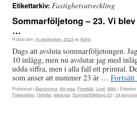
Fastighetsutveckling
Etikettarkiv:
Sommarföljetong – 23. Vi blev 
…
Postat den
16 september, 2023
av
Karin
Dags att avsluta sommarföljetongen. Ja
10 inlägg, men nu avslutar jag med inl
udda siffra, men i alla fall ett primtal. D
som anser att nummer 23 är …
Fortsätt
Publicerat i
Återvinning
,
Att resa
,
Förebild
,
Livet
,
Miljö
|
Etiketter
Fiskevatten
,
Grindar
,
lekstuga
,
Sommarföljetong 23
|
24 kommen