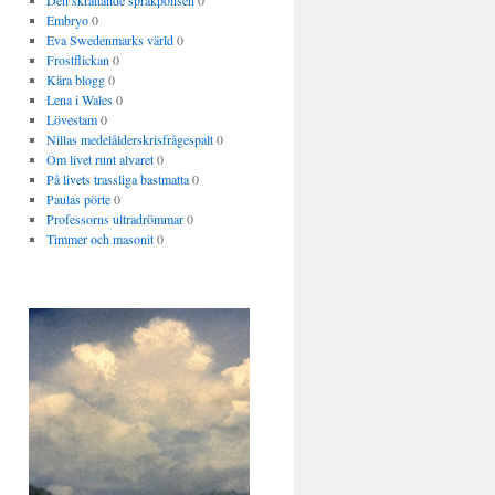
Den skrattande språkpolisen
0
Embryo
0
Eva Swedenmarks värld
0
Frostflickan
0
Kära blogg
0
Lena i Wales
0
Lövestam
0
Nillas medelålderskrisfrågespalt
0
Om livet runt alvaret
0
På livets trassliga bastmatta
0
Paulas pörte
0
Professorns ultradrömmar
0
Timmer och masonit
0