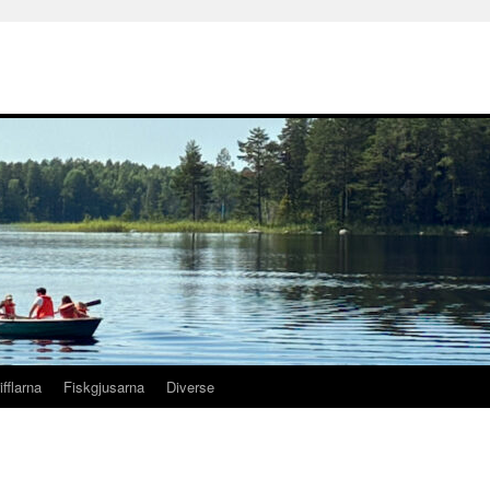
ifflarna
Fiskgjusarna
Diverse