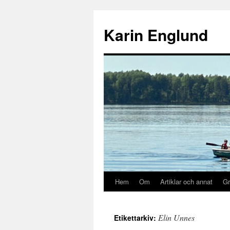
Hoppa
till
Karin Englund
innehåll
Hem
Om
Artiklar och annat
Gr
Elin Unnes
Etikettarkiv: