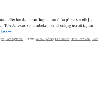
ått… eller hur det nu var. Jag kom att tänka på ramsan när jag
mat. Tove Janssons Sommarboken hör till och jag tror att jag har
t läsa
→
lyst
,
Lördagstema
|
Etiketter
Anita Sjöberg
,
Elin Unnes
,
Sara Lövestam
,
Tove