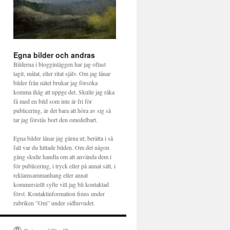
Egna bilder och andras
Bilderna i blogginläggen har jag oftast
tagit, målat, eller ritat själv. Om jag lånar
bilder från nätet brukar jag försöka
komma ihåg att uppge det. Skulle jag råka
få med en bild som inte är fri för
publicering, är det bara att höra av sig så
tar jag förstås bort den omedelbart.
Egna bilder lånar jag gärna ut; berätta i så
fall var du hittade bilden. Om det någon
gång skulle handla om att använda dem i
för publicering, i tryck eller på annat sätt, i
reklamsammanhang eller annat
kommersiellt syfte vill jag bli kontaktad
först. Kontaktinformation finns under
rubriken ”Om” under sidhuvudet.