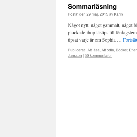
Sommarläsning
Postat den
29 maj, 2015
av
Karin
Något nytt, något gammalt, något bl
plockade ihop lästips till lördagste
tipsat varje år om Sophia …
Fortsät
Publicerat i
Att läsa
,
Att odla
,
Böcker
,
Efter
Jansson
|
50 kommentarer