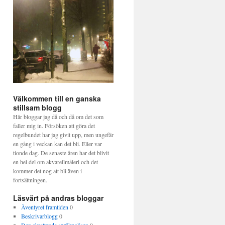
Välkommen till en ganska
stillsam blogg
Här bloggar jag då och då om det som
faller mig in. Försöken att göra det
regelbundet har jag givit upp, men ungefär
en gång i veckan kan det bli. Eller var
tionde dag. De senaste åren har det blivit
en hel del om akvarellmåleri och det
kommer det nog att bli även i
fortsättningen.
Läsvärt på andras bloggar
Äventyret framtiden
0
Beskrivarblogg
0