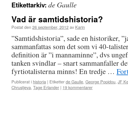
de Gaulle
Etikettarkiv:
Vad är samtidshistoria?
Postat den
26 september, 2012
av
Karin
”Samtidshistoria”, sade en historiker, ”j
sammanfattas som det som vi 40-taliste
definition är ”i mannaminne”, dvs ungef
tanken svindlar – snart sammanfaller d
fyrtiotalisterna minns! En tredje …
Fort
Publicerat i
historia
|
Etiketter
de Gaulle
,
George Popidou
,
JF K
Chrustjeva
,
Tage Erlander
|
19 kommentarer