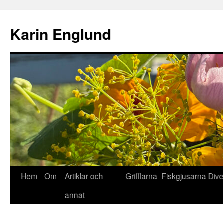
Hoppa
till
Karin Englund
innehåll
Hem
Om
Artiklar och
Grifflarna
Fiskgjusarna
Div
annat