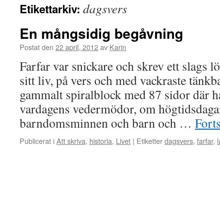
dagsvers
Etikettarkiv:
En mångsidig begåvning
Postat den
22 april, 2012
av
Karin
Farfar var snickare och skrev ett slags 
sitt liv, på vers och med vackraste tänkba
gammalt spiralblock med 87 sidor där h
vardagens vedermödor, om högtidsdaga
barndomsminnen och barn och …
Forts
Publicerat i
Att skriva
,
historia
,
Livet
|
Etiketter
dagsvers
,
farfar
,