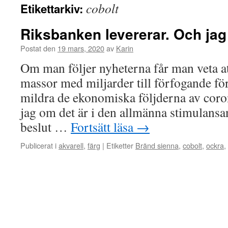
cobolt
Etikettarkiv:
Riksbanken levererar. Och ja
Postat den
19 mars, 2020
av
Karin
Om man följer nyheterna får man veta at
massor med miljarder till förfogande fö
mildra de ekonomiska följderna av coron
jag om det är i den allmänna stimulansa
beslut …
Fortsätt läsa
→
Publicerat i
akvarell
,
färg
|
Etiketter
Bränd sienna
,
cobolt
,
ockra
,