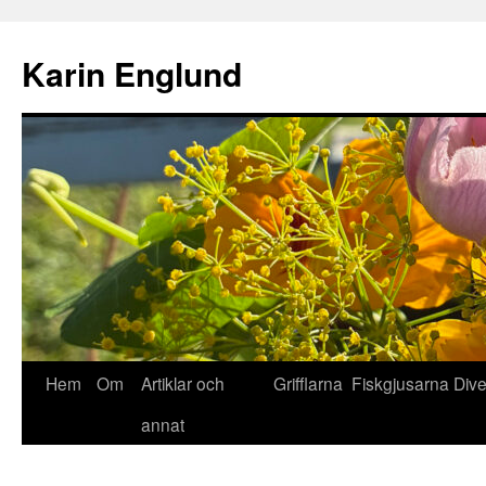
Hoppa
till
Karin Englund
innehåll
Hem
Om
Artiklar och
Grifflarna
Fiskgjusarna
Div
annat