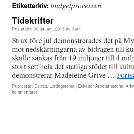
budgetprocessen
Etikettarkiv:
Tidskrifter
Postat den
30 januari, 2015
av
Karin
Strax före jul demonstrerades det på My
mot nedskärningarna av bidragen till kul
skulle sänkas från 19 miljoner till 4 mil
stort sett hela det statliga stödet till kul
demonstrerar Madeleine Grive …
Forts
Publicerat i
Debatt
,
Lördagstema
|
Etiketter
Arbetarhistoria
,
Arki
kommentarer