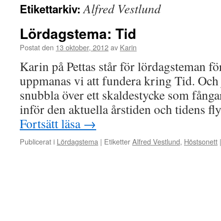
Alfred Vestlund
Etikettarkiv:
Lördagstema: Tid
Postat den
13 oktober, 2012
av
Karin
Karin på Pettas står för lördagsteman f
uppmanas vi att fundera kring Tid. Och j
snubbla över ett skaldestycke som fång
inför den aktuella årstiden och tidens f
Fortsätt läsa
→
Publicerat i
Lördagstema
|
Etiketter
Alfred Vestlund
,
Höstsonett