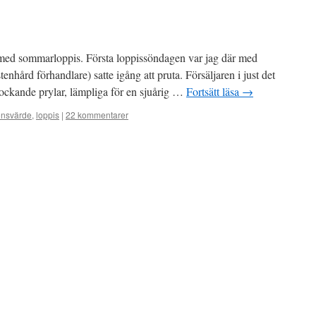
a med sommarloppis. Första loppissöndagen var jag där med
nhård förhandlare) satte igång att pruta. Försäljaren i just det
ockande prylar, lämpliga för en sjuårig …
Fortsätt läsa
→
ionsvärde
,
loppis
|
22 kommentarer