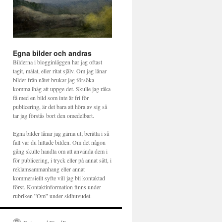
Egna bilder och andras
Bilderna i blogginläggen har jag oftast
tagit, målat, eller ritat själv. Om jag lånar
bilder från nätet brukar jag försöka
komma ihåg att uppge det. Skulle jag råka
få med en bild som inte är fri för
publicering, är det bara att höra av sig så
tar jag förstås bort den omedelbart.
Egna bilder lånar jag gärna ut; berätta i så
fall var du hittade bilden. Om det någon
gång skulle handla om att använda dem i
för publicering, i tryck eller på annat sätt, i
reklamsammanhang eller annat
kommersiellt syfte vill jag bli kontaktad
först. Kontaktinformation finns under
rubriken ”Om” under sidhuvudet.