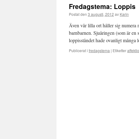
Fredagstema: Loppis
Postat den
3 augusti, 2012
av
Karin
Även vår lilla ort håller sig numer
barnbarnen. Sjuåringen (som är en ste
loppisståndet hade ovanligt många l
Publicerat i
fredagstema
|
Etiketter
affekt