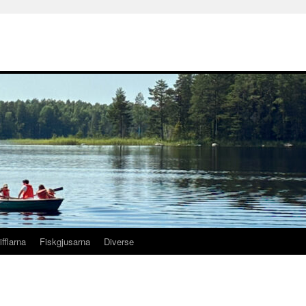
ifflarna
Fiskgjusarna
Diverse