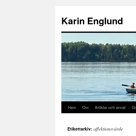
Hoppa
till
Karin Englund
innehåll
Hem
Om
Artiklar och annat
Gr
affektionsvärde
Etikettarkiv: