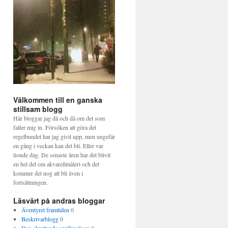
Välkommen till en ganska
stillsam blogg
Här bloggar jag då och då om det som
faller mig in. Försöken att göra det
regelbundet har jag givit upp, men ungefär
en gång i veckan kan det bli. Eller var
tionde dag. De senaste åren har det blivit
en hel del om akvarellmåleri och det
kommer det nog att bli även i
fortsättningen.
Läsvärt på andras bloggar
Äventyret framtiden
0
Beskrivarblogg
0