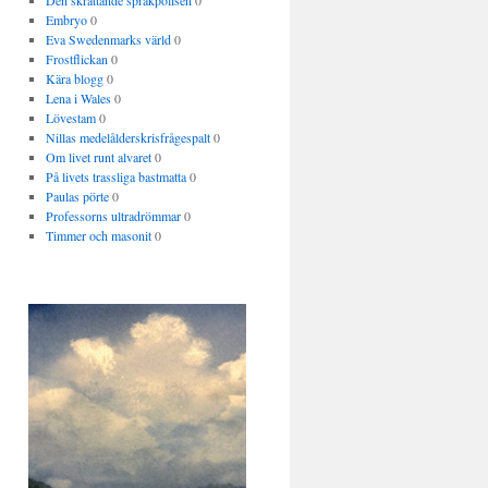
Den skrattande språkpolisen
0
Embryo
0
Eva Swedenmarks värld
0
Frostflickan
0
Kära blogg
0
Lena i Wales
0
Lövestam
0
Nillas medelålderskrisfrågespalt
0
Om livet runt alvaret
0
På livets trassliga bastmatta
0
Paulas pörte
0
Professorns ultradrömmar
0
Timmer och masonit
0