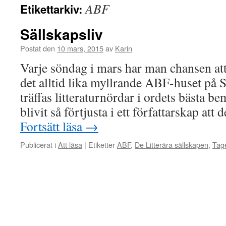
ABF
Etikettarkiv:
Sällskapsliv
Postat den
10 mars, 2015
av
Karin
Varje söndag i mars har man chansen att 
det alltid lika myllrande ABF-huset på
träffas litteraturnördar i ordets bästa 
blivit så förtjusta i ett författarskap att 
Fortsätt läsa
→
Publicerat i
Att läsa
|
Etiketter
ABF
,
De Litterära sällskapen
,
Tag