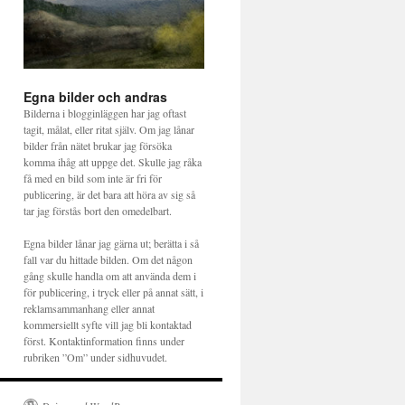
Egna bilder och andras
Bilderna i blogginläggen har jag oftast
tagit, målat, eller ritat själv. Om jag lånar
bilder från nätet brukar jag försöka
komma ihåg att uppge det. Skulle jag råka
få med en bild som inte är fri för
publicering, är det bara att höra av sig så
tar jag förstås bort den omedelbart.
Egna bilder lånar jag gärna ut; berätta i så
fall var du hittade bilden. Om det någon
gång skulle handla om att använda dem i
för publicering, i tryck eller på annat sätt, i
reklamsammanhang eller annat
kommersiellt syfte vill jag bli kontaktad
först. Kontaktinformation finns under
rubriken ”Om” under sidhuvudet.