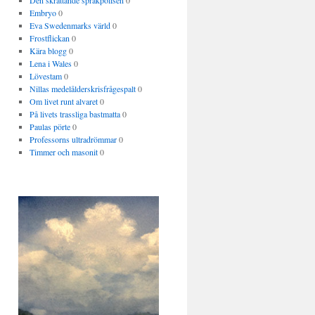
Den skrattande språkpolisen
0
Embryo
0
Eva Swedenmarks värld
0
Frostflickan
0
Kära blogg
0
Lena i Wales
0
Lövestam
0
Nillas medelålderskrisfrågespalt
0
Om livet runt alvaret
0
På livets trassliga bastmatta
0
Paulas pörte
0
Professorns ultradrömmar
0
Timmer och masonit
0