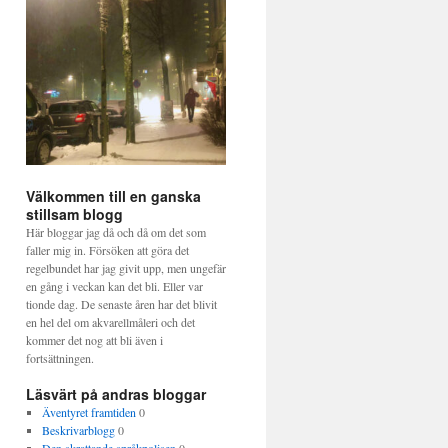
Välkommen till en ganska
stillsam blogg
Här bloggar jag då och då om det som
faller mig in. Försöken att göra det
regelbundet har jag givit upp, men ungefär
en gång i veckan kan det bli. Eller var
tionde dag. De senaste åren har det blivit
en hel del om akvarellmåleri och det
kommer det nog att bli även i
fortsättningen.
Läsvärt på andras bloggar
Äventyret framtiden
0
Beskrivarblogg
0