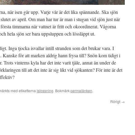
na, när isen går upp. Varje vår är det lika spännande. Ska sjön
i slutet av april. Om man har tur är man i stugan vid sjön just när
första timmarna när vattnet är fritt och okoordinerat. Vågorna
och hela sjön ser bara uppsluppen och lössläppt ut.
ligt. Inga tjocka isvallar intill stranden som det brukar vara. I
and. Kanske för att marken aldrig hann frysa till? Snön kom tidigt i
. Trots vinterns kyla har det inte varit tjäle, annat än under de
laringen till att det inte är sig likt vid sjökanten? För inte är det
ffektiv?
märkts med etiketterna
islossning
. Bokmärk
permalänken
.
Rörigt
→