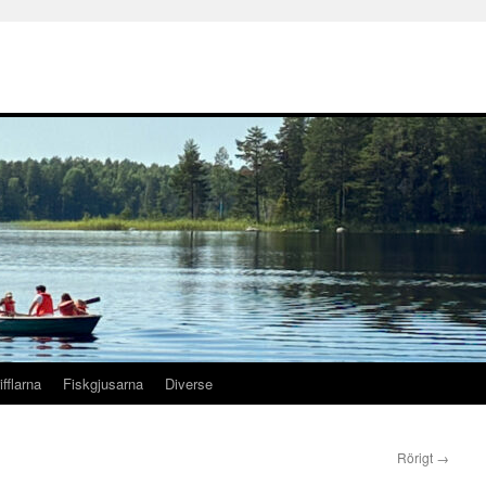
ifflarna
Fiskgjusarna
Diverse
Rörigt
→