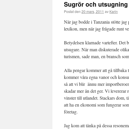
Sugrör och utsugning
Postat den
20 mars, 2011
av
Karin
När jag bodde i Tanzania stötte jag p
lexikon, men när jag frågade runt v
Betydelsen klarnade vartefter. Det 
utsugare. När man diskuterade olika
turismen, sade man, en bransch som s
Alla pengar kommer att gå tillbaka 
kommer våra egna vanor och konsum
så att vi blir ännu mer importberoe
skadar mer än det ger. Vi levererar 
vinster till utlandet. Stackars dom, 
att ha en ekonomi som fungerar som
företag.
Jag kom att tänka på dessa resonem