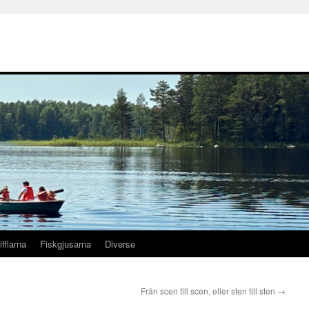
ifflarna
Fiskgjusarna
Diverse
Från scen till scen, eller sten till sten
→