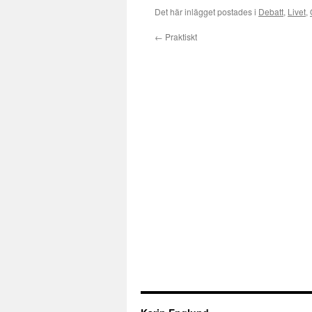
Det här inlägget postades i
Debatt
,
Livet
,
←
Praktiskt