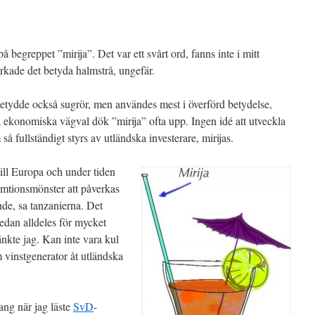
å begreppet ”mirija”. Det var ett svårt ord, fanns inte i mitt
erkade det betyda halmstrå, ungefär.
betydde också sugrör, men användes mest i överförd betydelse,
 ekonomiska vägval dök ”mirija” ofta upp. Ingen idé att utveckla
å fullständigt styrs av utländska investerare, mirijas.
till Europa och under tiden
tionsmönster att påverkas
nde, sa tanzanierna. Det
redan alldeles för mycket
tänkte jag. Kan inte vara kul
 vinstgenerator åt utländska
ang när jag läste
SvD
-