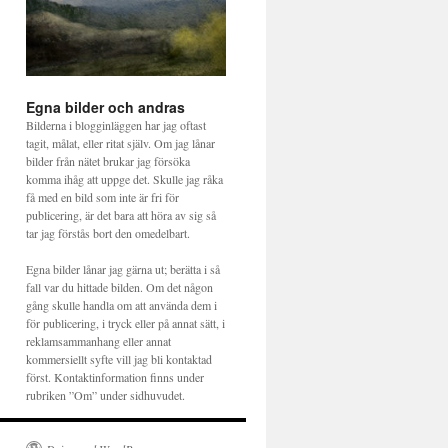
Egna bilder och andras
Bilderna i blogginläggen har jag oftast
tagit, målat, eller ritat själv. Om jag lånar
bilder från nätet brukar jag försöka
komma ihåg att uppge det. Skulle jag råka
få med en bild som inte är fri för
publicering, är det bara att höra av sig så
tar jag förstås bort den omedelbart.
Egna bilder lånar jag gärna ut; berätta i så
fall var du hittade bilden. Om det någon
gång skulle handla om att använda dem i
för publicering, i tryck eller på annat sätt, i
reklamsammanhang eller annat
kommersiellt syfte vill jag bli kontaktad
först. Kontaktinformation finns under
rubriken ”Om” under sidhuvudet.