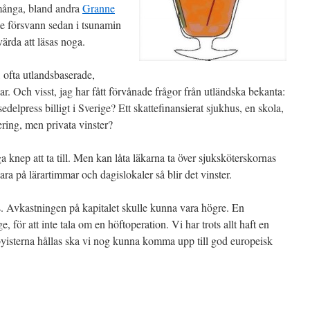
många, bland andra
Granne
De försvann sedan i tsunamin
ärda att läsas noga.
 ofta utlandsbaserade,
r. Och visst, jag har fått förvånade frågor från utländska bekanta:
edelpress billigt i Sverige? Ett skattefinansierat sjukhus, en skola,
ering, men privata vinster?
a knep att ta till. Men kan låta läkarna ta över sjuksköterskornas
a på lärartimmar och dagislokaler så blir det vinster.
as. Avkastningen på kapitalet skulle kunna vara högre. En
ige, för att inte tala om en höftoperation. Vi har trots allt haft en
byisterna hållas ska vi nog kunna komma upp till god europeisk