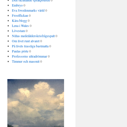
Den skrattande språkpolisen
0
Embryo
0
Eva Swedenmarks värld
0
Frostflickan
0
Kära blogg
0
Lena i Wales
0
Lövestam
0
Nillas medelålderskrisfrågespalt
0
Om livet runt alvaret
0
På livets trassliga bastmatta
0
Paulas pörte
0
Professorns ultradrömmar
0
Timmer och masonit
0