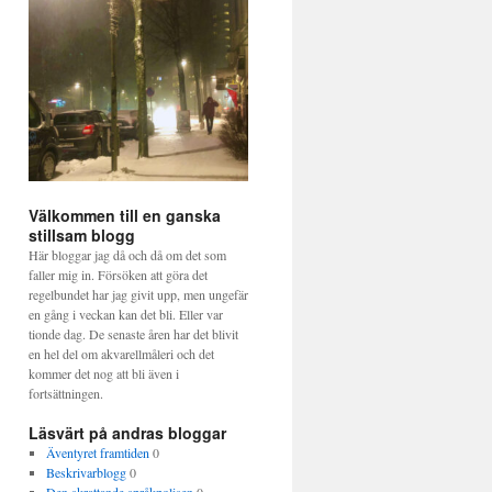
Välkommen till en ganska
stillsam blogg
Här bloggar jag då och då om det som
faller mig in. Försöken att göra det
regelbundet har jag givit upp, men ungefär
en gång i veckan kan det bli. Eller var
tionde dag. De senaste åren har det blivit
en hel del om akvarellmåleri och det
kommer det nog att bli även i
fortsättningen.
Läsvärt på andras bloggar
Äventyret framtiden
0
Beskrivarblogg
0