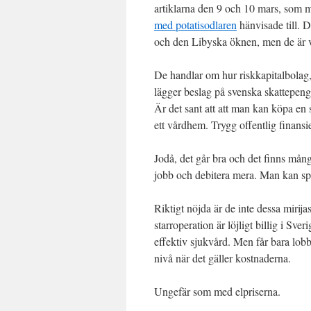
artiklarna den 9 och 10 mars, som 
med potatisodlaren
hänvisade till. 
och den Libyska öknen, men de är v
De handlar om hur riskkapitalbolag,
lägger beslag på svenska skattepenga
Är det sant att att man kan köpa en s
ett vårdhem. Trygg offentlig finansi
Jodå, det går bra och det finns mång
jobb och debitera mera. Man kan spar
Riktigt nöjda är de inte dessa mirij
starroperation är löjligt billig i Sver
effektiv sjukvård. Men får bara lob
nivå när det gäller kostnaderna.
Ungefär som med elpriserna.