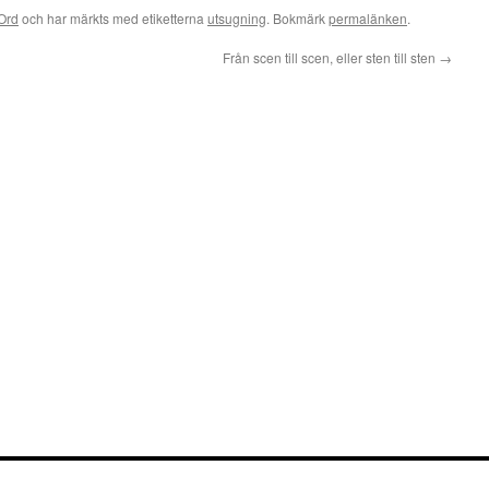
Ord
och har märkts med etiketterna
utsugning
. Bokmärk
permalänken
.
Från scen till scen, eller sten till sten
→