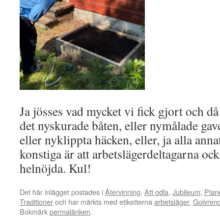
Ja jösses vad mycket vi fick gjort och då
det nyskurade båten, eller nymålade gav
eller nyklippta häcken, eller, ja alla ann
konstiga är att arbetslägerdeltagarna ock
helnöjda. Kul!
Det här inlägget postades i
Återvinning
,
Att odla
,
Jubileum
,
Plan
Traditioner
och har märkts med etiketterna
arbetsläger
,
Golvren
Bokmärk
permalänken
.