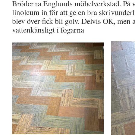
Bröderna Englunds möbelverkstad. På va
linoleum in för att ge en bra skrivunde
blev över fick bli golv. Delvis OK, men a
vattenkänsligt i fogarna