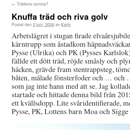
←
Trädens corona?
Knuffa träd och riva golv
Postat den
3 juni, 2026
av
Karin
Arbetslägret i stugan firade elvaårsjubi
kärntrupp som åstadkom häpnadsväckand
Pysse (Ulrika) och PK (Pysses Karlslok)
fällde ett dött träd, röjde småsly och pl
häcken, grävde fram stentrappsteg, töm
båten, målade fönsterfoder och … och 
som jag inte hann med att se. Jag kollad
startade och hittade denna bild från 201
ett kvällsdopp. Lite svåridentifierade, me
Pysse, PK, Lottens barn Moa och Sigge 