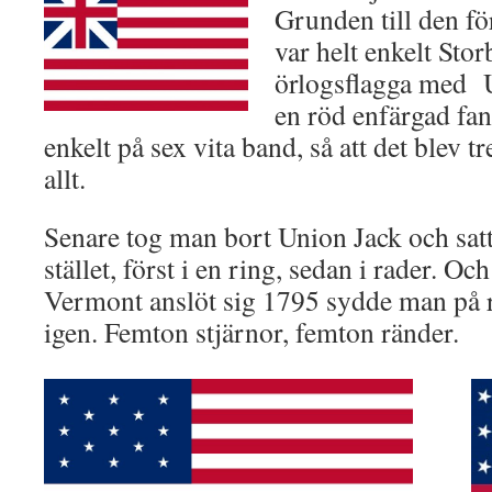
Grunden till den fö
var helt enkelt Stor
örlogsflagga med U
en röd enfärgad fa
enkelt på sex vita band, så att det blev t
allt.
Senare tog man bort Union Jack och satte 
stället, först i en ring, sedan i rader. O
Vermont anslöt sig 1795 sydde man på r
igen. Femton stjärnor, femton ränder.