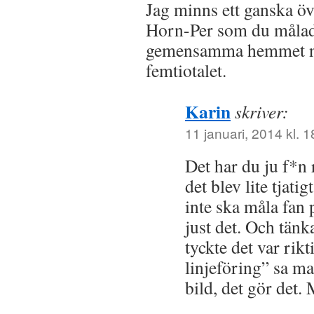
Jag minns ett ganska öv
Horn-Per som du målade
gemensamma hemmet n
femtiotalet.
Karin
skriver:
11 januari, 2014 kl. 1
Det har du ju f*n r
det blev lite tjati
inte ska måla fan 
just det. Och tänka
tyckte det var rik
linjeföring” sa m
bild, det gör det.