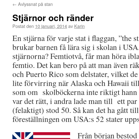
←
Avlyssnat på stan
Stjärnor och ränder
Postat den
10 januari, 2014
av
Karin
En stjärna för varje stat i flaggan, ”the 
brukar barnen få lära sig i skolan i US
stjärnorna? Femtiotvå, får man höra iblan
femtio. Det kan bero på att man även 
och Puerto Rico som delstater, vilket de 
lite förvirring när Alaska och Hawaii ti
som om skolböckerna inte riktigt hann 
var det rätt, i andra lade man till ett pa
(felaktigt) stod 50. Så kan det ha gått til
föreställningen om USA:s 52 stater upp
Från början bestod 